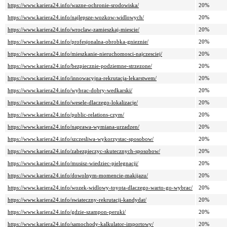
https://www.kariera24.info/wazne-ochronie-srodowiska/
20%
https://www.kariera24.info/najlepsze-wozkow-widlowych/
20%
https://www.kariera24.info/wroclaw-zamieszkaj-miescie/
20%
https://www.kariera24.info/profesjonalna-obrobka-gnieznie/
20%
https://www.kariera24.info/mieszkanie-nieruchomosci-najczesciej/
20%
https://www.kariera24.info/bezpiecznie-podziemne-strzezone/
20%
https://www.kariera24.info/innowacyjna-rekrutacja-lekarstwem/
20%
https://www.kariera24.info/wybrac-dobry-wedkarski/
20%
https://www.kariera24.info/wesele-dlaczego-lokalizacje/
20%
https://www.kariera24.info/public-relations-czym/
20%
https://www.kariera24.info/naprawa-wymiana-urzadzen/
20%
https://www.kariera24.info/szczesliwa-wykorzystac-sposobow/
20%
https://www.kariera24.info/zabezpieczyc-skutecznych-sposobow/
20%
https://www.kariera24.info/musisz-wiedziec-pielegnacji/
20%
https://www.kariera24.info/dowolnym-momencie-makijazu/
20%
https://www.kariera24.info/wozek-widlowy-toyota-dlaczego-warto-go-wybrac/
20%
https://www.kariera24.info/swiateczny-rekrutacji-kandydat/
20%
https://www.kariera24.info/gdzie-szampon-peruki/
20%
https://www.kariera24.info/samochody-kalkulator-importowy/
20%