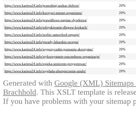
https://www.kariera24.info/przerabiaj-szukac-dobrze/
20%
https://www.kariera24.info/korzysci-miesni-organizmu/
20%
https://www.kariera24.info/prawidlowo-napisac-dyrektora/
20%
https://www.kariera24.info/odzyskiwanie-dlugow-krokach/
20%
https://www.kariera24.info/zrobic-samochod-zepsuje/
20%
https://www.kariera24.info/porady-lekarskie-recepta/
20%
https://www.kariera24.info/wypozyczalni-poznaniu-skorzystac/
20%
https://www.kariera24.info/wykorzystanie-oszczednosc-organizacje/
20%
https://www.kariera24.info/opieka-seniorem-przygotowac/
20%
https://www.kariera24.info/wyglada-ubezpieczenie-sztuki/
20%
Generated with
Google (XML) Sitemaps G
Brachhold
. This XSLT template is releas
If you have problems with your sitemap p