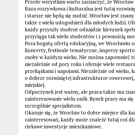
Przede wszystkim warto zaznaczyć, że Wrocław t
Baza rozrywkowa i kulturalna jest tutaj rozwinię
i starsze nie będą się nudzić. Wrocław jest znany
także z wielu udogodnień dla młodych ludzi. Of
każdy przyszły student odnajdzie kierunek speł
przyciąga tak wielu studentów i z pewnością moż
Poza bogatą ofertą edukacyjną, we Wrocławiu o
Koncerty, festiwale tematyczne, imprezy sportow
osoby w każdym wieku. Nie można zapomnieć rów
niezależnie od pory roku i oferuje wiele restau
przekąskami i napojami. Niezależnie od wieku, 
o dobrze rozwiniętej infrastrukturze rowerowej
miejskiej.
Odpoczynek jest ważny, ale praca także ma znac
zainteresowanie wielu osób. Rynek pracy ma się
szczególnie specjalistom.
Okazuje się, że Wrocław to dobre miejsce dla ka
zainteresowań, każdy może znaleźć tutaj coś dla
ciekawe inwestycje mieszkaniowe.