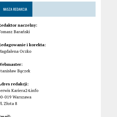
NASZA REDAKCJA
Redaktor naczelny:
Tomasz Barański
Redagowanie i korekta:
Magdalena Oczko
Webmaster:
Stanisław Bączek
Adres redakcji:
erwis Kariera24.info
00-019 Warszawa
l. Złota 8
Email: