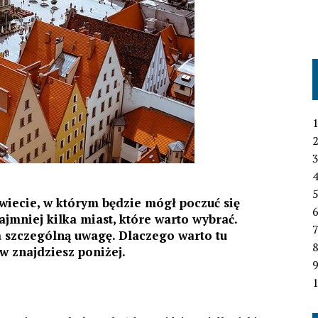
1
2
3
4
wiecie, w którym będzie mógł poczuć się
6
najmniej kilka miast, które warto wybrać.
7
a szczególną uwagę. Dlaczego warto tu
 znajdziesz poniżej.
1