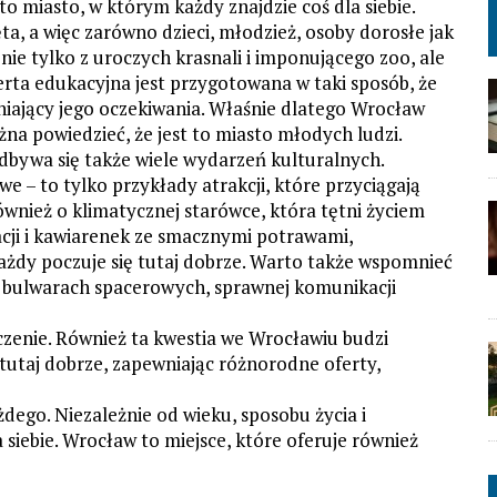
o miasto, w którym każdy znajdzie coś dla siebie.
ta, a więc zarówno dzieci, młodzież, osoby dorosłe jak
 nie tylko z uroczych krasnali i imponującego zoo, ale
erta edukacyjna jest przygotowana w taki sposób, że
niający jego oczekiwania. Właśnie dlatego Wrocław
na powiedzieć, że jest to miasto młodych ludzi.
dbywa się także wiele wydarzeń kulturalnych.
e – to tylko przykłady atrakcji, które przyciągają
nież o klimatycznej starówce, która tętni życiem
racji i kawiarenek ze smacznymi potrawami,
każdy poczuje się tutaj dobrze. Warto także wspomnieć
, bulwarach spacerowych, sprawnej komunikacji
zenie. Również ta kwestia we Wrocławiu budzi
 tutaj dobrze, zapewniając różnorodne oferty,
żdego. Niezależnie od wieku, sposobu życia i
 siebie. Wrocław to miejsce, które oferuje również