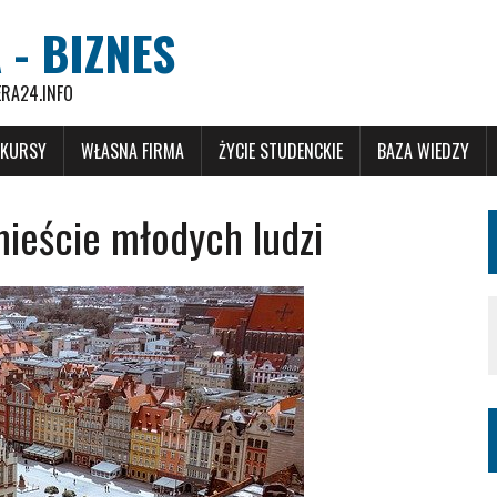
 - BIZNES
ERA24.INFO
 KURSY
WŁASNA FIRMA
ŻYCIE STUDENCKIE
BAZA WIEDZY
ieście młodych ludzi