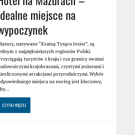
idealne miejsce na
wypoczynek
azury, nazywane “Krainą Tysąca Jezior”, są
ednym z najpiękniejszych regionów Polski.
rzyciągają turystów z kraju i zza granicy swoimi
alowniczymi krajobrazami, czystymi jeziorami i
iezliczonymi atrakcjami przyrodniczymi. Wybór
dpowiedniego miejsca na nocleg jest kluczowy,
aby…
CZYTAJ WIĘCEJ