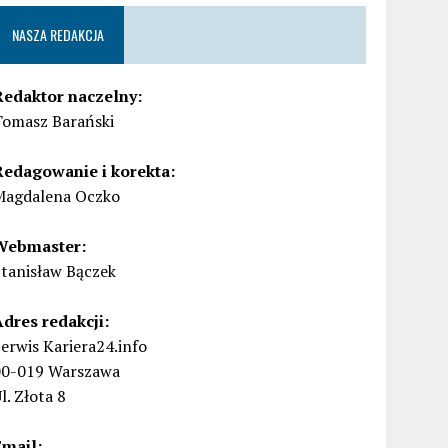
NASZA REDAKCJA
Redaktor naczelny:
Tomasz Barański
Redagowanie i korekta:
Magdalena Oczko
Webmaster:
Stanisław Bączek
Adres redakcji:
erwis Kariera24.info
00-019 Warszawa
l. Złota 8
Email: