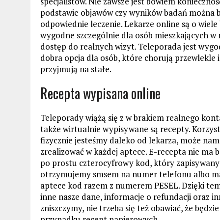
specjalistów. Nie zawsze jest bowiem konieczność
podstawie objawów czy wyników badań można bo
odpowiednie leczenie. Lekarze online są o wiele
wygodne szczególnie dla osób mieszkających w 
dostęp do realnych wizyt. Teleporada jest wyg
dobra opcja dla osób, które chorują przewlekle i
przyjmują na stałe.
Recepta wypisana online
Teleporady wiążą się z w brakiem realnego kon
także wirtualnie wypisywane są recepty. Korzys
fizycznie jesteśmy daleko od lekarza, może nam
zrealizować w każdej aptece. E-recepta nie ma 
po prostu czterocyfrowy kod, który zapisywany
otrzymujemy smsem na numer telefonu albo mai
aptece kod razem z numerem PESEL. Dzięki tem
inne nasze dane, informacje o refundacji oraz i
zniszczymy, nie trzeba się też obawiać, że będzie
przypadku recept papierowych.