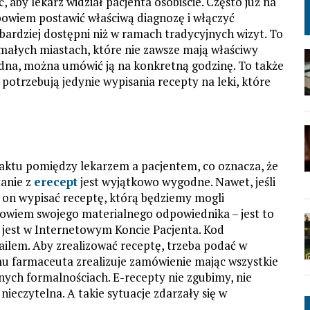
, aby lekarz widział pacjenta osobiście. Często już na
wiem postawić właściwą diagnozę i włączyć
 bardziej dostępni niż w ramach tradycyjnych wizyt. To
małych miastach, które nie zawsze mają właściwy
odna, można umówić ją na konkretną godzinę. To także
 potrzebują jedynie wypisania recepty na leki, które
taktu pomiędzy lekarzem a pacjentem, co oznacza, że
tanie z
erecept
jest wyjątkowo wygodne. Nawet, jeśli
 on wypisać receptę, którą będziemy mogli
bowiem swojego materialnego odpowiednika – jest to
 jest w Internetowym Koncie Pacjenta. Kod
lem. Aby zrealizować receptę, trzeba podać w
u farmaceuta zrealizuje zamówienie mając wszystkie
nnych formalnościach. E-recepty nie zgubimy, nie
 nieczytelna. A takie sytuacje zdarzały się w