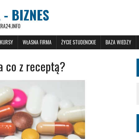
 - BIZNES
ERA24.INFO
 KURSY
WŁASNA FIRMA
ŻYCIE STUDENCKIE
BAZA WIEDZY
a co z receptą?