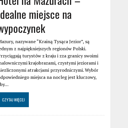
idealne miejsce na
wypoczynek
azury, nazywane “Krainą Tysąca Jezior”, są
ednym z najpiękniejszych regionów Polski.
rzyciągają turystów z kraju i zza granicy swoimi
alowniczymi krajobrazami, czystymi jeziorami i
iezliczonymi atrakcjami przyrodniczymi. Wybór
dpowiedniego miejsca na nocleg jest kluczowy,
aby…
CZYTAJ WIĘCEJ