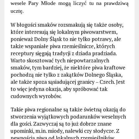
wesele Pary Młode mogą liczyć tu na prawdziwą
ucztę.
W błogości smaków rozsmakują się także osoby,
które interesują się lokalnym piwowarstwem,
ponieważ Dolny Śląsk to nie tylko potrawy, ale
także wspaniałe piwa rzemieślnicze, których
receptury sięgają tradycji z dziada pradziada.
Warto skosztować tych niepowtarzalnych
smaków, tym bardziej, że niektóre piwa kraftowe
pochodzą nie tylko z zakątków Dolnego Śląska,
ale także spoza sąsiadującej granicy – Czech. Jest
to więc jedyna okazja, aby spróbować tak
cudownych wyrobów.
Takie piwa regionalne są także świetną okazją do
stworzenia wyjątkowych podarunków weselnych
dla gości. Zazwyczaj są to już dobrze znane
upominki, m.in. miody, nalewki czy słodycze. Z
pewnością piwa od lokalnych rzemieślników