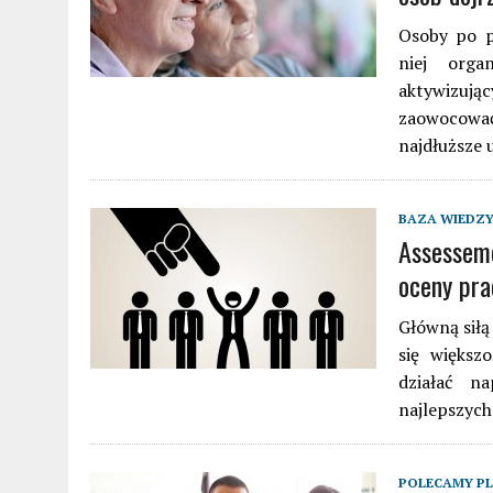
Osoby po p
niej orga
aktywizuj
zaowocować
najdłuższe
BAZA WIEDZ
Assesseme
oceny pr
Główną siłą
się większ
działać n
najlepszych
POLECAMY P