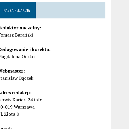
NASZA REDAKCJA
Redaktor naczelny:
Tomasz Barański
Redagowanie i korekta:
Magdalena Oczko
Webmaster:
Stanisław Bączek
Adres redakcji:
erwis Kariera24.info
00-019 Warszawa
l. Złota 8
Email: