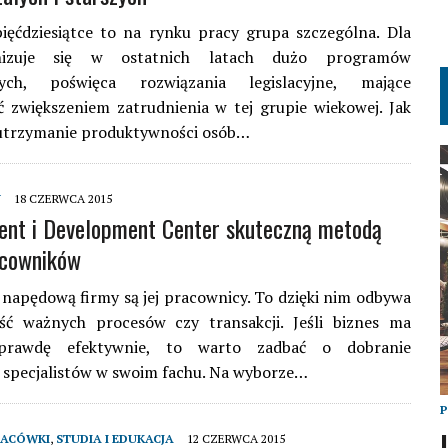
ięćdziesiątce to na rynku pracy grupa szczególna. Dla
nizuje się w ostatnich latach dużo programów
ących, poświęca rozwiązania legislacyjne, mające
 zwiększeniem zatrudnienia w tej grupie wiekowej. Jak
 utrzymanie produktywności osób…
Y
18 CZERWCA 2015
nt i Development Center skuteczną metodą
acowników
 napędową firmy są jej pracownicy. To dzięki nim odbywa
ość ważnych procesów czy transakcji. Jeśli biznes ma
aprawdę efektywnie, to warto zadbać o dobranie
 specjalistów w swoim fachu. Na wyborze…
LACÓWKI
,
STUDIA I EDUKACJA
12 CZERWCA 2015