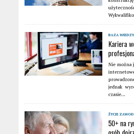
konstrukc
użytecznoś
Wykwalifik
BAZA WIEDZ
Kariera w
profesjon
Nie można j
internetowe
prowadzonej
jednak wyr
czasie…
ŻYCIE ZAWO
50+ na ryn
osób dojr