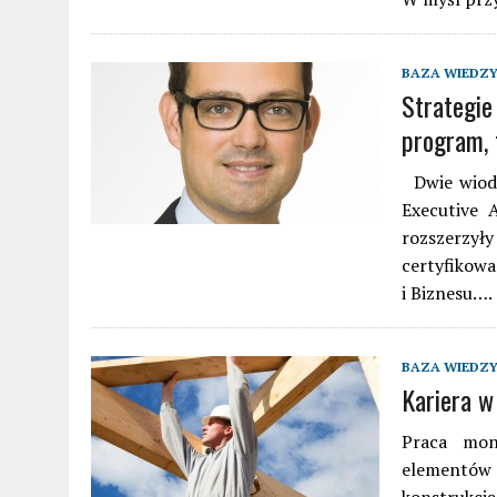
BAZA WIEDZ
Strategie
program, 
Dwie wiodąc
Executive 
rozszerzył
certyfikow
i Biznesu….
BAZA WIEDZ
Kariera w
Praca mon
elementów