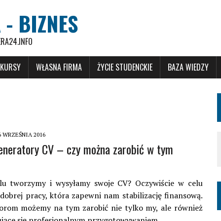
 - BIZNES
ERA24.INFO
 KURSY
WŁASNA FIRMA
ŻYCIE STUDENCKIE
BAZA WIEDZY
6 WRZEŚNIA 2016
eneratory CV – czy można zarobić w tym
lu tworzymy i wysyłamy swoje CV? Oczywiście w celu
 dobrej pracy, która zapewni nam stabilizację finansową.
rom możemy na tym zarobić nie tylko my, ale również
ujące się profesjonalnym przygotowywaniem…