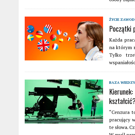
ŻYCIE ZAWO
Początki 
Każda prac
na którym r
Tylko trz
wspaniałośc
BAZA WIEDZ
Kierunek:
kształcić
“Cenzura to
pracujący w
te słowa. C
W myśl przy