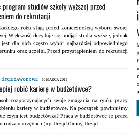
ć program studiów szkoły wyższej przed
eniem do rekrutacji
 każdego roku stają przed koniecznością wyboru swojej
wej. Większość decyduje się podjąć studia wyższe, jednak
jest dla nich często wybór najbardziej odpowiedniego
M
kierunku oraz uczelni. Przed przystąpieniem do rekrutacji
j
P
m
n
Y
,
ŻYCIE ZAWODOWE
30 MARCA 2015
o
lepiej robić karierę w budżetówce?
osób rozpoczynających swoje zmagania na rynku pracy
obieniu kariery w budżetówce. Na początek powinniśmy
bie czym jest budżetówka? Praca w budżetówce to praca
o rodzaju urzędach (np. Urząd Gminy, Urząd…