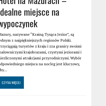
idealne miejsce na
wypoczynek
azury, nazywane “Krainą Tysąca Jezior”, są
ednym z najpiękniejszych regionów Polski.
rzyciągają turystów z kraju i zza granicy swoimi
alowniczymi krajobrazami, czystymi jeziorami i
iezliczonymi atrakcjami przyrodniczymi. Wybór
dpowiedniego miejsca na nocleg jest kluczowy,
aby…
CZYTAJ WIĘCEJ