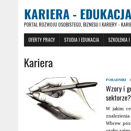
KARIERA - EDUKACJA
PORTAL ROZWOJU OSOBISTEGO, BIZNESU I KARIERY - KARI
OFERTY PRACY
STUDIA I EDUKACJA
SZKOLENIA I
Kariera
PORADNIKI
Wzory i g
sektorze?
W jakim ce
znalezienia
Wbrew pozo
osoby zajm