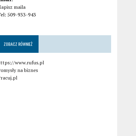
apisz maila
Tel: 509-933-943
ZOBACZ RÓWNIEŻ
ttps://www.rufus.pl
Pomysły na biznes
racuj.pl