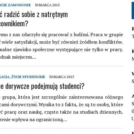
YCIE ZAWODOWE
30 MARCA 2015
ć radzić sobie z natrętnym
cownikiem?
mu z nas zdarzyło się pracować z ludźmi. Praca w grupie
wiele satysfakcji, może być również źródłem konfliktów.
malne zjawisko społeczne występujące nie tylko w pracy.
jednak miejscem…
KACJA
,
ŻYCIE STUDENCKIE
30 MARCA 2015
ce dorywcze podejmują studenci?
 grupa, która jest szczególnie zainteresowana różnego
S
cami dorywczymi. Wynika to z faktu, że są to osoby, które
ć pracę oraz naukę, często także na studiach dziennych.
U
czenie wpływa na ograniczoną…