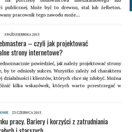
ję na potrzeby budownictwa mieszkaniowego lub
ci publicznej. Może być to drewno, stal lub żelbeton.
owany pracownik tego zawodu może…
Y
5 PAŹDZIERNIKA 2015
ebmastera – czyli jak projektować
alne strony internetowe?
ednoznacznie powiedzieć, jak należy projektować strony
, by te odniosły sukces. Wszystko zależy od charakteru
 działalności i klientów, których chce się zdobyć. Można
óżnić kilka wskazówek, których warto przestrzegać w
DOWE
23 CZERWCA 2015
ku pracy. Bariery i korzyści z zatrudniania
załych i starszych