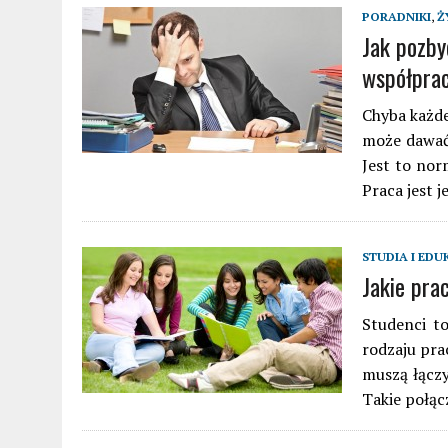
PORADNIKI
,
Ż
Jak pozby
współpra
Chyba każde
może dawać 
Jest to nor
Praca jest 
STUDIA I EDU
Jakie pra
Studenci to
rodzaju pra
muszą łączy
Takie połą