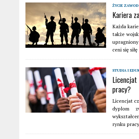
ŻYCIE ZAWO
Kariera 
Każda karie
także wojsk
upragniony
ceni się sił
STUDIA I EDU
Licencjat
pracy?
Licencjat c
dyplom zw
wykształcen
rynku pracy