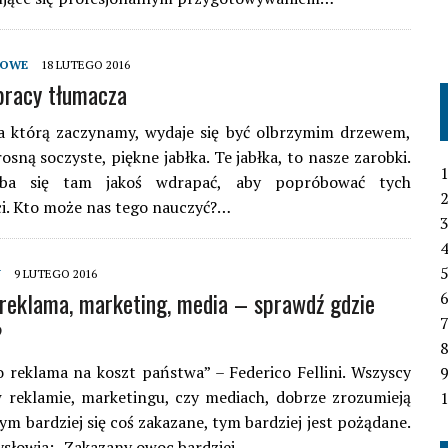
DOWE
18 LUTEGO 2016
pracy tłumacza
a którą zaczynamy, wydaje się być olbrzymim drzewem,
osną soczyste, piękne jabłka. Te jabłka, to nasze zarobki.
1
eba się tam jakoś wdrapać, aby popróbować tych
2
i. Kto może nas tego nauczyć?…
3
4
Y
9 LUTEGO 2016
 reklama, marketing, media – sprawdź gdzie
6
7
?
 reklama na koszt państwa” – Federico Fellini. Wszyscy
 reklamie, marketingu, czy mediach, dobrze zrozumieją
1
zym bardziej się coś zakazane, tym bardziej jest pożądane.
słowia: „Zakazany owoc bardziej…