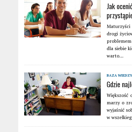
Jak oceni
przystąpi
Maturzyści
drogi życio
problemem 
dla siebie 
warto…
BAZA WIEDZ
Gdzie naj
Większość 
marzy o zr
wyjaśnić so
w wszelkieg