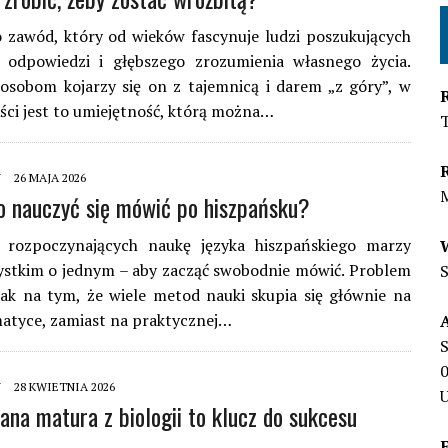
 zawód, który od wieków fascynuje ludzi poszukujących
 odpowiedzi i głębszego zrozumienia własnego życia.
osobom kojarzy się on z tajemnicą i darem „z góry”, w
ści jest to umiejętność, którą można…
Y
26 MAJA 2026
o nauczyć się mówić po hiszpańsku?
 rozpoczynających naukę języka hiszpańskiego marzy
ystkim o jednym – aby zacząć swobodnie mówić. Problem
ak na tym, że wiele metod nauki skupia się głównie na
amatyce, zamiast na praktycznej…
S
Y
28 KWIETNIA 2026
U
ana matura z biologii to klucz do sukcesu