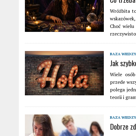
Wróżbita to
wskazówek,
Choć wielu 
rzeczywisto
BAZA WIEDZ
Jak szybk
Wiele osób
przede wsz
polega jedn
teorii i gr
BAZA WIEDZ
Dobrze zd