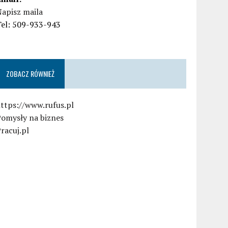
apisz maila
Tel: 509-933-943
ZOBACZ RÓWNIEŻ
ttps://www.rufus.pl
Pomysły na biznes
racuj.pl