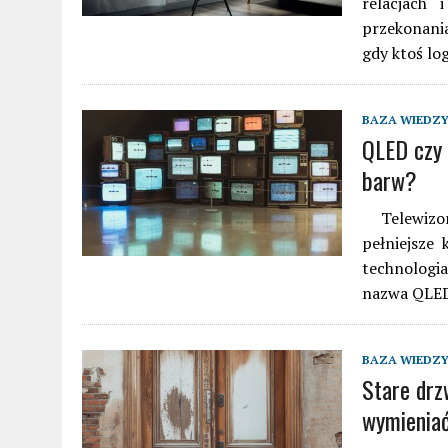
relacjach 
przekonania
gdy ktoś lo
BAZA WIEDZ
QLED czy 
barw?
Telewizor
pełniejsze 
technologi
nazwa QLED 
BAZA WIEDZ
Stare drz
wymienia