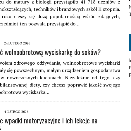
u do matury z biologii przystąpiło 41 718 uczniów z
N
nokształcących, techników i branżowych szkół II stopnia.
o roku cieszy się dużą popularnością wśród zdających,
rzedmiot ten pozwala przystąpić do…
Y
24 LUTEGO 2026
ać wolnoobrotową wyciskarkę do soków?
h
wojem zdrowego odżywiania, wolnoobrotowe wyciskarki
tały się powszechnym, małym urządzeniem gospodarstwa
P
 nowoczesnych kuchniach. Niezależnie od tego, czy
bilansowanej diety, czy chcesz poprawić jakość swojego
noobrotowa wyciskarka…
Y
4 LUTEGO 2026
e wpadki motoryzacyjne i ich lekcje na
ć