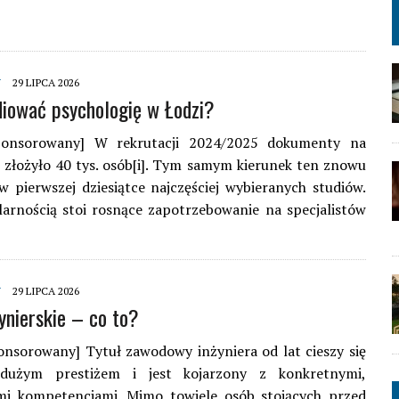
Y
29 LIPCA 2026
diować psychologię w Łodzi?
ponsorowany] W rekrutacji 2024/2025 dokumenty na
 złożyło 40 tys. osób[i]. Tym samym kierunek ten znowu
 w pierwszej dziesiątce najczęściej wybieranych studiów.
arnością stoi rosnące zapotrzebowanie na specjalistów
Y
29 LIPCA 2026
żynierskie – co to?
onsorowany] Tytuł zawodowy inżyniera od lat cieszy się
dużym prestiżem i jest kojarzony z konkretnymi,
mi kompetencjami. Mimo towiele osób stojących przed