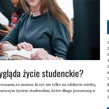
1
2
3
4
ygląda życie studenckie?
6
7
znaniu,to możesz liczyć nie tylko na zdobycie wiedzy,
 barwnym życiem studenckim, które długo pozostaną w
1