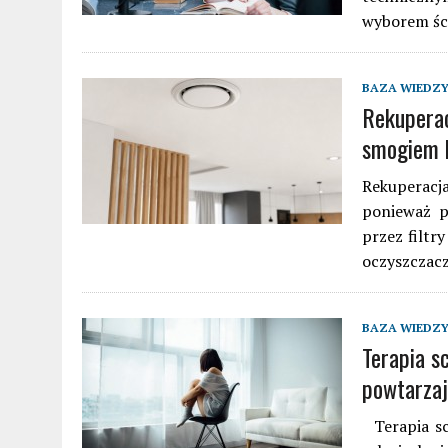
wyborem ści
BAZA WIEDZ
Rekuperac
smogiem b
Rekuperacj
ponieważ p
przez filtr
oczyszczacz
BAZA WIEDZ
Terapia s
powtarza
Terapia sc