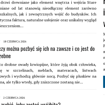
 drzwi drewniane jako element wnętrza i wejścia Stare
niane od lat stanowią nieodłączny element zarówno
szkalnych, jak i zewnętrznych wejść do budynków. Ich
tyczna faktura, naturalne usłojenie oraz unikalny wygląd
ieszczeniom…
M
j
Y
18 CZERWCA 2026
P
czy można pozbyć się ich na zawsze i co jest do
m
zebne
n
o
o drobne owady krwiopijne, które żyją obok człowieka,
ię w szczelinach, meblach, materacach, listwach
owych i wychodzą głównie nocą. Pozbyć się pluskiew na
a, ale tylko wtedy, gdy zniszczone zostaną nie…
Y
2 CZERWCA 2026
 zrobić, żeby zostać wróżbitą?