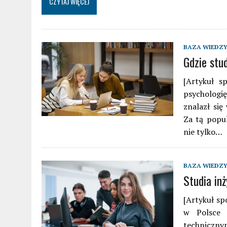
CZYTAJ WIĘCEJ
BAZA WIEDZ
Gdzie stu
[Artykuł s
psychologię
znalazł się
Za tą popul
nie tylko…
BAZA WIEDZ
Studia in
[Artykuł sp
w Polsce 
techniczny