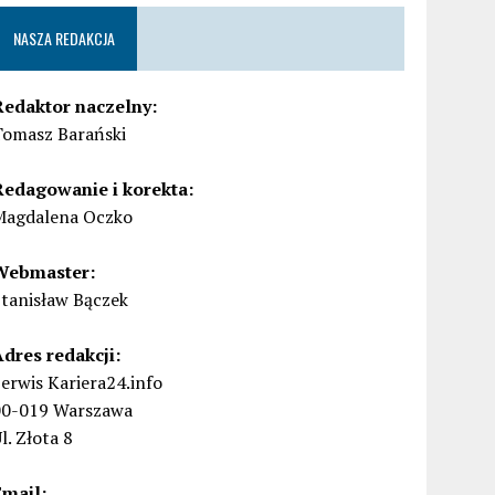
NASZA REDAKCJA
Redaktor naczelny:
Tomasz Barański
Redagowanie i korekta:
Magdalena Oczko
Webmaster:
Stanisław Bączek
Adres redakcji:
erwis Kariera24.info
00-019 Warszawa
l. Złota 8
Email: