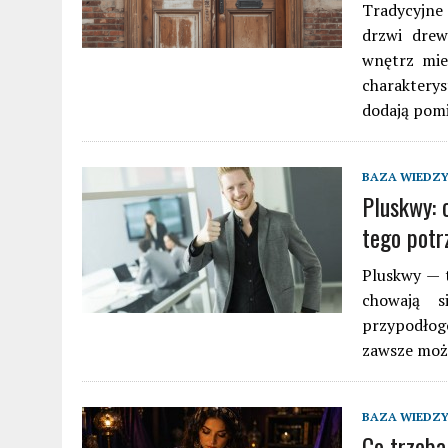
Tradycyjne
drzwi drew
wnętrz mie
charakterys
dodają pom
BAZA WIEDZ
Pluskwy: 
tego potr
Pluskwy — t
chowają s
przypodłog
zawsze możn
BAZA WIEDZ
Co trzeba