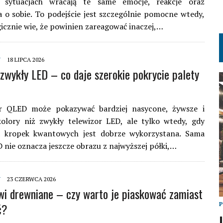
i sytuacjach wracają te same emocje, reakcje oraz
 o sobie. To podejście jest szczególnie pomocne wtedy,
gicznie wie, że powinien zareagować inaczej,…
Y
18 LIPCA 2026
zwykły LED – co daje szerokie pokrycie palety
 QLED może pokazywać bardziej nasycone, żywsze i
kolory niż zwykły telewizor LED, ale tylko wtedy, gdy
a kropek kwantowych jest dobrze wykorzystana. Sama
nie oznacza jeszcze obrazu z najwyższej półki,…
Y
23 CZERWCA 2026
wi drewniane – czy warto je piaskować zamiast
ć?