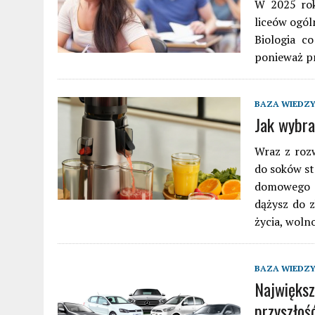
W 2025 rok
liceów ogól
Biologia c
ponieważ p
BAZA WIEDZ
Jak wybr
Wraz z roz
do soków s
domowego w
dążysz do z
życia, wol
BAZA WIEDZ
Największ
przyszłoś