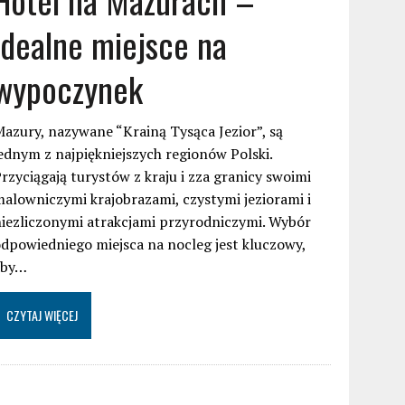
idealne miejsce na
wypoczynek
azury, nazywane “Krainą Tysąca Jezior”, są
ednym z najpiękniejszych regionów Polski.
rzyciągają turystów z kraju i zza granicy swoimi
alowniczymi krajobrazami, czystymi jeziorami i
iezliczonymi atrakcjami przyrodniczymi. Wybór
dpowiedniego miejsca na nocleg jest kluczowy,
aby…
CZYTAJ WIĘCEJ