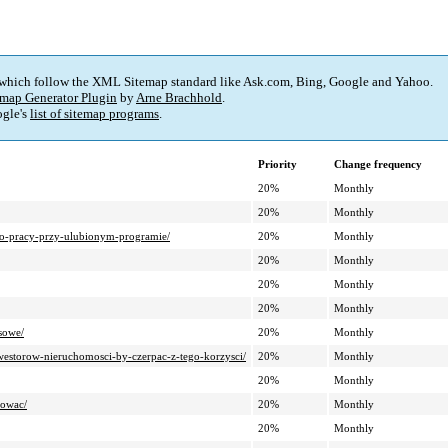
 which follow the XML Sitemap standard like Ask.com, Bing, Google and Yahoo.
map Generator Plugin
by
Arne Brachhold
.
gle's
list of sitemap programs
.
Priority
Change frequency
20%
Monthly
20%
Monthly
-po-pracy-przy-ulubionym-programie/
20%
Monthly
20%
Monthly
20%
Monthly
20%
Monthly
sowe/
20%
Monthly
nwestorow-nieruchomosci-by-czerpac-z-tego-korzysci/
20%
Monthly
20%
Monthly
towac/
20%
Monthly
20%
Monthly