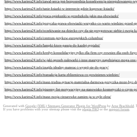
https://www.kariera24.info/zawal-serca-jest-bezposrednia-konsekwencja-nieregulowanego-wy
https://www.kariera24.info/tanie-ksiazki-w-internecie-gdzie-kupowac-ksiazki/
https://www.kariera24.info/praca-opiekunki-w-przedszkolu-jakie-ma-obowiazki/
https://www.kariera24.info/pozyczka-prawa-obowiazki-wszystko-co-warto-wiedziec-przed-
https://www.kariera24.info/oczekiwanie-na-dziecko-czy-da-sie-przygotowac-siebie-i-swoja-ka
https://www.kariera24.info/centrum-jezykow-europejskich-columbus/
https://www.kariera24.info/lampki-ktore-pasuja-do-kazdej-sypialni/
https://www.kariera24.info/kredyt-konsolidacyjny-tylko-dla-firm-czy-rowniez-dla-osob-fizy
https://www.kariera24.info/w-jaki-sposob-nalewarki-i-inne-maszyny-napelniajace-moga-one-
https://www.kariera24.info/znajdz-idealny-materac-i-wyspij-sie-do-pracy/
https://www.kariera24.info/transakcja-karta-zblizeniowa-co-powinienes-wiedziec/
https://www.kariera24.info/masz-trudna-sytuacje-materialna-darmowa-pozyczka-moze-byc-d
https://www.kariera24.info/piszemy-list-motywacyjny-na-stanowisko-kosmetyczki-o-czym-
https://www.kariera24.info/masz-swoja-ciezarowke-zamien-ja-w-zyle-zlota/
Generated with
Google (XML) Sitemaps Generator Plugin for WordPress
by
Arne Brachhold
. 
If you have problems with your sitemap please visit the
plugin FAQ
or the
support forum
.