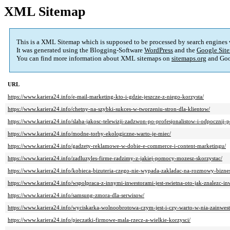
XML Sitemap
This is a XML Sitemap which is supposed to be processed by search engines
It was generated using the Blogging-Software
WordPress
and the
Google Site
You can find more information about XML sitemaps on
sitemaps.org
and Goo
URL
https://www.kariera24.info/e-mail-marketing-kto-i-gdzie-jeszcze-z-niego-korzysta/
https://www.kariera24.info/chetny-na-szybki-sukces-w-tworzeniu-stron-dla-klientow/
https://www.kariera24.info/slaba-jakosc-telewizji-zadzwon-po-profesjonalistow-i-odpocznij
https://www.kariera24.info/modne-torby-ekologiczne-warto-je-miec/
https://www.kariera24.info/gadzety-reklamowe-w-dobie-e-commerce-i-content-marketingu/
https://www.kariera24.info/zadluzyles-firme-radzimy-z-jakiej-pomocy-mozesz-skorzystac/
https://www.kariera24.info/kobieca-bizuteria-czego-nie-wypada-zakladac-na-rozmowy-bizne
https://www.kariera24.info/wspolpraca-z-innymi-inwestorami-jest-swietna-oto-jak-znalezc-i
https://www.kariera24.info/samsung-zmora-dla-serwisow/
https://www.kariera24.info/wyciskarka-wolnoobrotowa-czym-jest-i-czy-warto-w-nia-zainwes
https://www.kariera24.info/pieczatki-firmowe-mala-rzecz-a-wielkie-korzysci/