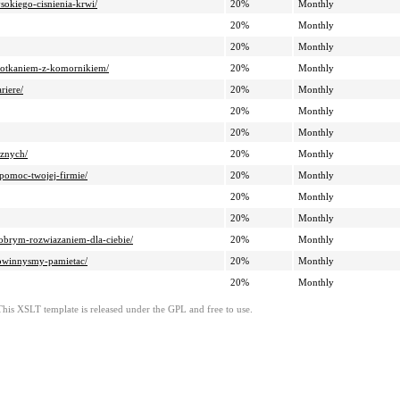
sokiego-cisnienia-krwi/
20%
Monthly
20%
Monthly
20%
Monthly
spotkaniem-z-komornikiem/
20%
Monthly
riere/
20%
Monthly
20%
Monthly
20%
Monthly
cznych/
20%
Monthly
pomoc-twojej-firmie/
20%
Monthly
20%
Monthly
20%
Monthly
obrym-rozwiazaniem-dla-ciebie/
20%
Monthly
powinnysmy-pamietac/
20%
Monthly
20%
Monthly
This XSLT template is released under the GPL and free to use.