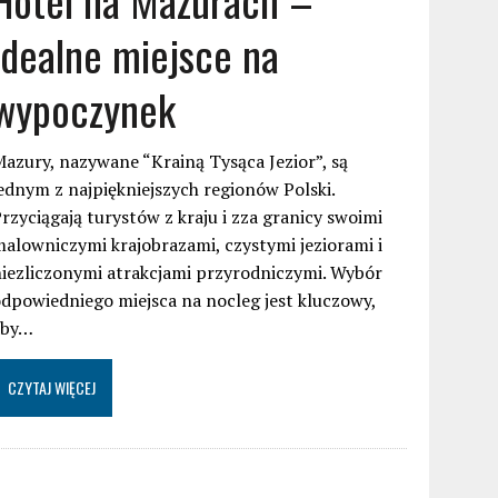
idealne miejsce na
wypoczynek
azury, nazywane “Krainą Tysąca Jezior”, są
ednym z najpiękniejszych regionów Polski.
rzyciągają turystów z kraju i zza granicy swoimi
alowniczymi krajobrazami, czystymi jeziorami i
iezliczonymi atrakcjami przyrodniczymi. Wybór
dpowiedniego miejsca na nocleg jest kluczowy,
aby…
CZYTAJ WIĘCEJ