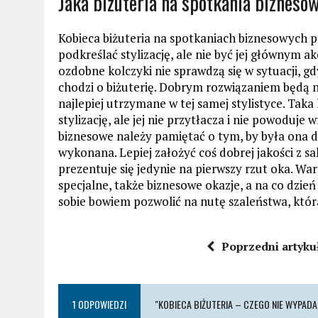
Jaka biżuteria na spotkania bizneso
Kobieca biżuteria na spotkaniach biznesowych p
podkreślać stylizację, ale nie być jej głównym 
ozdobne kolczyki nie sprawdzą się w sytuacji, gd
chodzi o biżuterię. Dobrym rozwiązaniem będą na
najlepiej utrzymane w tej samej stylistyce. Taka
stylizację, ale jej nie przytłacza i nie powoduje
biznesowe należy pamiętać o tym, by była ona do
wykonana. Lepiej założyć coś dobrej jakości z sa
prezentuje się jedynie na pierwszy rzut oka. Wa
specjalne, także biznesowe okazje, a na co dzie
sobie bowiem pozwolić na nutę szaleństwa, któ
Poprzedni artyku
1 ODPOWIEDZI
"KOBIECA BIŻUTERIA – CZEGO NIE WYPA