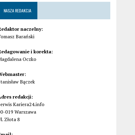
NASZA REDAKCJA
Redaktor naczelny:
Tomasz Barański
Redagowanie i korekta:
Magdalena Oczko
Webmaster:
Stanisław Bączek
Adres redakcji:
erwis Kariera24.info
00-019 Warszawa
l. Złota 8
Email: