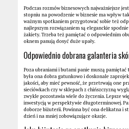
Podczas rozmów biznesowych najważniejsze jes
stopniu na powodzenie w biznesie ma wpływ tak
ważnym spotkaniem przygotować sobie też odpo
najlepszym rozwiązaniem są eleganckie spodnie
żakiety. Trzeba też pamiętać o odpowiednim obu
oknem panują dosyć duże upały.
Odpowiednio dobrana galanteria skó
Poza ubraniami i butami panie muszą pamiętać 
była ona dobra gatunkowo i doskonale zaprojekt
jakości, aby mieć pewność, że przetrwają one p
sieciówkach czy w sklepach z chińszczyzną wygl
zwykle pozostawia wiele do życzenia. Lepsze wi
inwestycją w perspektywie długoterminowej. P
doborze biżuterii. Powinna być ona delikatna i s
dzień i na mniej zobowiązujące okazje.