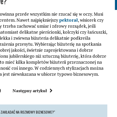
we?
owinna przede wszystkim nie rzucać się w oczy. Musi
akcentem. Nawet najpiękniejszy
pektorał
, wisiorek czy
y trzeba zachować umiar i zdrowy rozsądek, jeśli
tomiast delikatne pierścionki, kolczyki czy łańcuszki,
 lekka i zwiewna biżuteria delikatnie podkreśla
 wrażenia przesytu. Wybierając biżuterię na spotkania
brej jakości, świetnie zaprojektowana i dobrze
lonu jubilerskiego niż sztuczną biżuterię, która dobrze
rto mieć kilka kompletów biżuterii przeznaczonej na
ń nosić coś innego. W codziennych stylizacjach można
ra jest niewskazana w ubiorze typowo biznesowym.
ł
Następny artykuł
DA ZAKŁADAĆ NA ROZMOWY BIZNESOWE?"