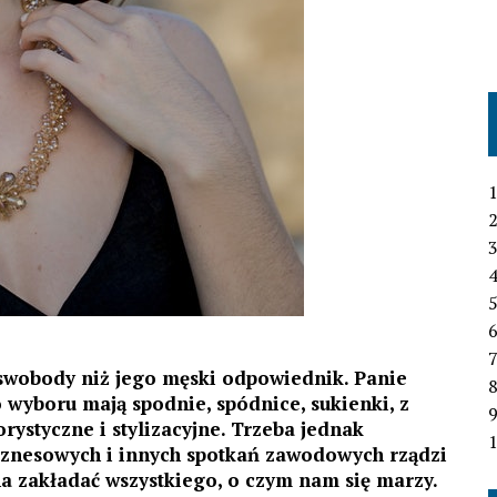
1
2
3
4
6
7
 swobody niż jego męski odpowiednik. Panie
 wyboru mają spodnie, spódnice, sukienki, z
ystyczne i stylizacyjne. Trzeba jednak
1
iznesowych i innych spotkań zawodowych rządzi
a zakładać wszystkiego, o czym nam się marzy.