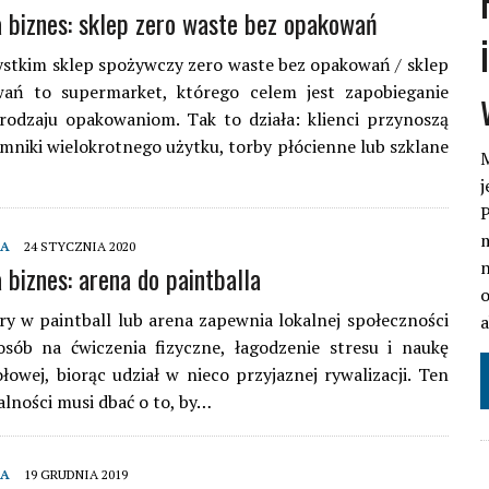
 biznes: sklep zero waste bez opakowań
stkim sklep spożywczy zero waste bez opakowań / sklep
ań to supermarket, którego celem jest zapobieganie
rodzaju opakowaniom. Tak to działa: klienci przynoszą
mniki wielokrotnego użytku, torby płócienne lub szklane
M
j
P
m
MA
24 STYCZNIA 2020
n
 biznes: arena do paintballa
o
ry w paintball lub arena zapewnia lokalnej społeczności
osób na ćwiczenia fizyczne, łagodzenie stresu i naukę
łowej, biorąc udział w nieco przyjaznej rywalizacji. Ten
łalności musi dbać o to, by…
MA
19 GRUDNIA 2019