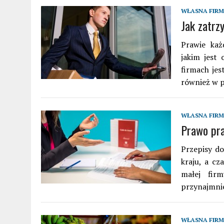
WŁASNA FIR
Jak zatrz
Prawie każ
jakim jest
firmach jes
również w p
WŁASNA FIR
Prawo pra
Przepisy do
kraju, a cz
małej fir
przynajmni
WŁASNA FIR