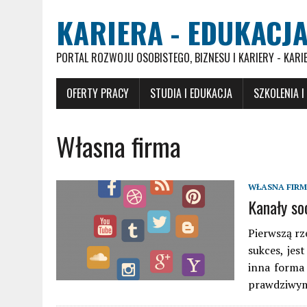
KARIERA - EDUKACJA
PORTAL ROZWOJU OSOBISTEGO, BIZNESU I KARIERY - KARI
OFERTY PRACY
STUDIA I EDUKACJA
SZKOLENIA I
Własna firma
WŁASNA FIR
Kanały so
Pierwszą rz
sukces, jes
inna forma
prawdziwym