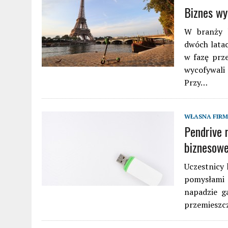
Biznes wy
W branży h
dwóch lata
w fazę prze
wycofywali 
Przy…
WŁASNA FIR
Pendrive 
biznesow
Uczestnicy 
pomysłami 
napadzie g
przemieszcz