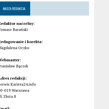
NASZA REDAKCJA
Redaktor naczelny:
Tomasz Barański
Redagowanie i korekta:
Magdalena Oczko
Webmaster:
Stanisław Bączek
Adres redakcji:
erwis Kariera24.info
00-019 Warszawa
l. Złota 8
Email: