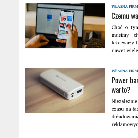
WŁASNA FIR
Czemu war
Choć o tym
musimy ch
lekceważy t
nawet wiele
WŁASNA FIR
Power ba
warto?
Niezależnie
czasu na ła
doładowan
reklamowyc