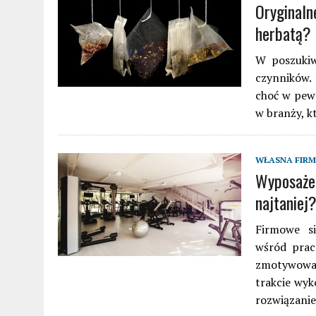
Oryginaln
herbatą?
W poszukiw
czynników. 
choć w pew
w branży, k
WŁASNA FIR
Wyposażen
najtaniej
Firmowe si
wśród prac
zmotywowa
trakcie wyk
rozwiązani