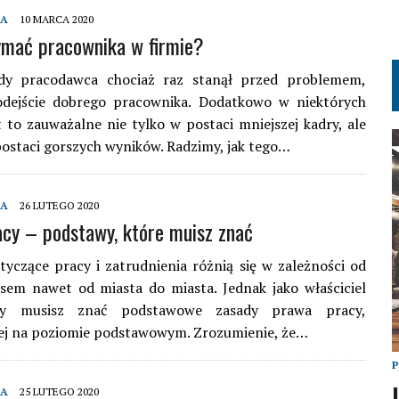
MA
10 MARCA 2020
ymać pracownika w firmie?
dy pracodawca chociaż raz stanął przed problemem,
 odejście dobrego pracownika. Dodatkowo w niektórych
t to zauważalne nie tylko w postaci mniejszej kadry, ale
ostaci gorszych wyników. Radzimy, jak tego…
MA
26 LUTEGO 2020
cy – podstawy, które muisz znać
tyczące pracy i zatrudnienia różnią się w zależności od
asem nawet od miasta do miasta. Jednak jako właściciel
my musisz znać podstawowe zasady prawa pracy,
ej na poziomie podstawowym. Zrozumienie, że…
MA
25 LUTEGO 2020