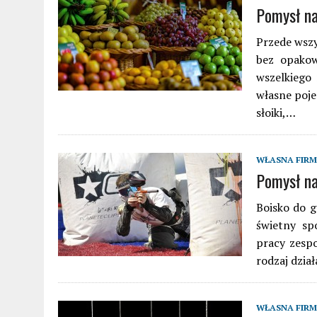
Pomysł na
Przede wszy
bez opakow
wszelkiego 
własne poje
słoiki,…
WŁASNA FIR
Pomysł na
Boisko do g
świetny sp
pracy zespo
rodzaj dzia
WŁASNA FIR