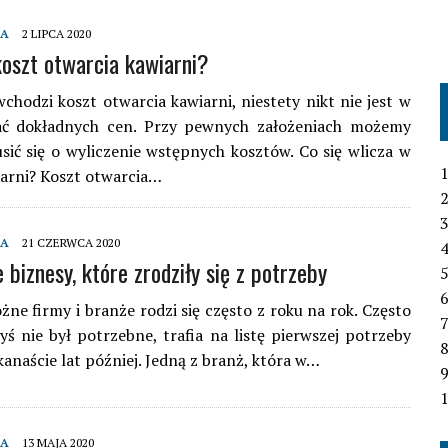
MA
2 LIPCA 2020
 koszt otwarcia kawiarni?
chodzi koszt otwarcia kawiarni, niestety nikt nie jest w
ać dokładnych cen. Przy pewnych założeniach możemy
sić się o wyliczenie wstępnych kosztów. Co się wlicza w
1
arni? Koszt otwarcia…
2
3
MA
21 CZERWCA 2020
4
 biznesy, które zrodziły się z potrzeby
6
żne firmy i branże rodzi się często z roku na rok. Często
7
dyś nie był potrzebne, trafia na listę pierwszej potrzeby
lkanaście lat później. Jedną z branż, która w…
1
MA
13 MAJA 2020