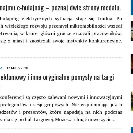
najmu e-hulajnóg – poznaj dwie strony medalu!
ulajnóg elektrycznych sytuacja staje się trudna. Po
ch wściekłego rozwoju przemysł mikromobilności wszedł
trwania, w której główni gracze zrzucali pracowników,
się z miast i zaostrzali swoje instynkty konkurencyjne.
MA
12 MAJA 2020
reklamowy i inne oryginalne pomysły na targi
e
konferencji są często zalewani nowymi i innowacyjnymi
prelegentów i sesji grupowych. Nie wspominając już o
adżetów i prezentów, które napadają na nich podczas
ania się po hali targowej. Możesz tchnąć nowe życie…