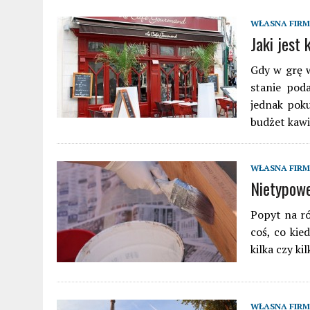
WŁASNA FIR
Jaki jest
Gdy w grę w
stanie pod
jednak poku
budżet kawi
WŁASNA FIR
Nietypowe
Popyt na ró
coś, co kie
kilka czy ki
WŁASNA FIR