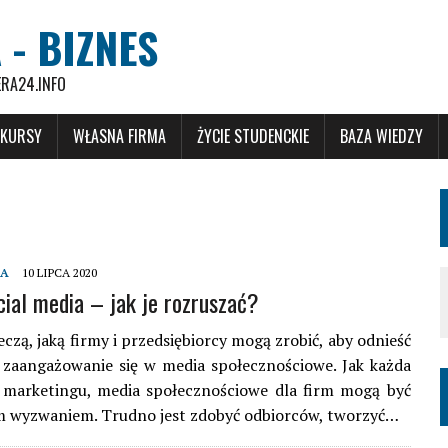
 - BIZNES
ERA24.INFO
 KURSY
WŁASNA FIRMA
ŻYCIE STUDENCKIE
BAZA WIEDZY
MA
10 LIPCA 2020
cial media – jak je rozruszać?
eczą, jaką firmy i przedsiębiorcy mogą zrobić, aby odnieść
t zaangażowanie się w media społecznościowe. Jak każda
 marketingu, media społecznościowe dla firm mogą być
 wyzwaniem. Trudno jest zdobyć odbiorców, tworzyć…