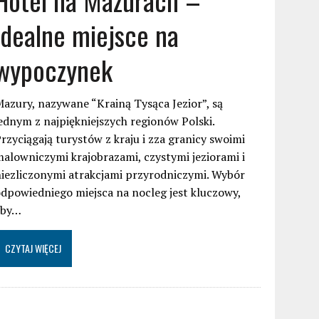
idealne miejsce na
wypoczynek
azury, nazywane “Krainą Tysąca Jezior”, są
ednym z najpiękniejszych regionów Polski.
rzyciągają turystów z kraju i zza granicy swoimi
alowniczymi krajobrazami, czystymi jeziorami i
iezliczonymi atrakcjami przyrodniczymi. Wybór
dpowiedniego miejsca na nocleg jest kluczowy,
aby…
CZYTAJ WIĘCEJ