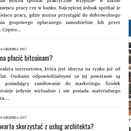
nia można spotkać praktycznie wszędzie- w szkole
miejscu pracy czy w banku. Najczęściej jednak spotkać je
ejscu pracy, gdzie można przystąpić do dobrowolnego
enia grupowego opłacanego samodzielnie lub przez
. Często…
24 GRUDNIA 2017
na płacić bitcoinam?
waluta internetowa, która jest obecna na rynku już od
at. Osobami odpowiedzialnymi za jej powstanie są
ci posiadający zamiłowanie do marketingu. Środek
stnieje jedynie wirtualnie i nie posiada materialnego
ka….
20 GRUDNIA 2017
warto skorzystać z usług architekta?