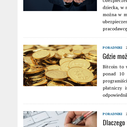
Ubezpiecze
dziecka, w 
można w mi
ubezpiecz
pracodawcę
PORADNIKI
Gdzie moż
Bitcoin to 
ponad 10 l
programiś
płatniczy i
odpowiedni
PORADNIKI
Dlaczego 