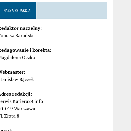
NASZA REDAKCJA
Redaktor naczelny:
Tomasz Barański
Redagowanie i korekta:
Magdalena Oczko
Webmaster:
Stanisław Bączek
Adres redakcji:
erwis Kariera24.info
00-019 Warszawa
l. Złota 8
Email: