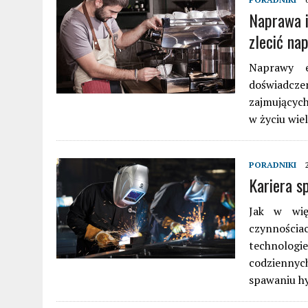
Naprawa i
zlecić na
Naprawy e
doświadcze
zajmujących
w życiu wie
PORADNIKI
Kariera s
Jak w wię
czynności
technolog
codziennych
spawaniu h