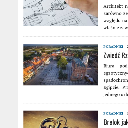
Architekt 
zarówno ze 
względu na
właśnie zaw
PORADNIKI
Zwiedź R
Biura pod
egzotyczn
spadochro
Egipcie. P
jednego ur
PORADNIKI
Brelok ja