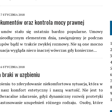
17 STYCZNIA 2018
okumentów oraz kontrola mocy prawnej
 umów stało się ostatnio bardzo popularne. Umowy
nieodłącznym elementem dnia, zawiązujemy je podczas
1
upów bądź w trakcie zwykłej rozmowy. Nie są one mocno
2
tuacja wygląda nieco inaczej wówczas gdy konieczne…
3
4
16 STYCZNIA 2018
 braki w uzębieniu
6
7
bieniu to zdecydowanie niekomfortowa sytuacja, która w
nasz komfort estetyczny i naszą wartość. Nie jest to
dwracalne zdarzenie, gdyż dynamiczny rozwój protetyki
1
zastosowanie uzupełnień różnego rodzaju. Osoby, które