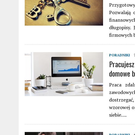
Przygotowy
Pozwalają 
finansowyc
długopisy.
firmowych 
PORADNIKI
Pracujesz
domowe b
Praca zdal
zawodowyc
dostrzegać
wzorowej or
siebie….
PORADNIKI