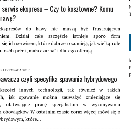
 serwis ekspresu – Czy to kosztowne? Komu
N
prawę?
kspresów do kawy nie muszą być frustrującym
niem. Dzisiaj całe szczęście istnieje sporo firm
 się ich serwisem, które dobrze rozumieją, jak wielką rolę
lu osób pełni „mała czarna” i dlatego oferują…
h
28 LISTOPADA 2017
P
pawacza czyli specyfika spawania hybrydowego
kszości innych technologii, tak również w takich
ach, jak spawanie można zauważyć zmieniające się
ie, ułatwiające pracę specjalistom w wykonywaniu
 obowiązków. W ostatnim czasie coraz więcej mówi się o
ybrydowym, które…