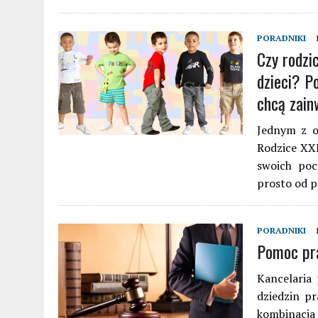
PORADNIKI
Czy rodzi
dzieci? P
chcą zain
Jednym z o
Rodzice XXI
swoich poc
prosto od p
PORADNIKI
Pomoc pr
Kancelaria
dziedzin p
kombinacja 