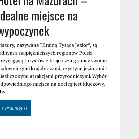
idealne miejsce na
wypoczynek
azury, nazywane “Krainą Tysąca Jezior”, są
ednym z najpiękniejszych regionów Polski.
rzyciągają turystów z kraju i zza granicy swoimi
alowniczymi krajobrazami, czystymi jeziorami i
iezliczonymi atrakcjami przyrodniczymi. Wybór
dpowiedniego miejsca na nocleg jest kluczowy,
aby…
CZYTAJ WIĘCEJ