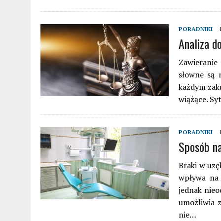
PORADNIKI
Analiza d
Zawieranie
słowne są 
każdym zak
wiążące. Sy
PORADNIKI
Sposób na
Braki w uzę
wpływa na 
jednak nieo
umożliwia 
nie…