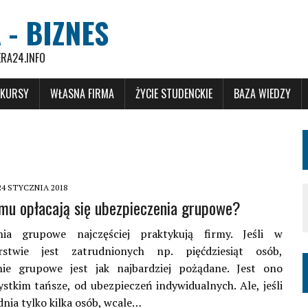
 - BIZNES
ERA24.INFO
 KURSY
WŁASNA FIRMA
ŻYCIE STUDENCKIE
BAZA WIEDZY
24 STYCZNIA 2018
omu opłacają się ubezpieczenia grupowe?
nia grupowe najczęściej praktykują firmy. Jeśli w
orstwie jest zatrudnionych np. pięćdziesiąt osób,
nie grupowe jest jak najbardziej pożądane. Jest ono
stkim tańsze, od ubezpieczeń indywidualnych. Ale, jeśli
dnia tylko kilka osób, wcale…