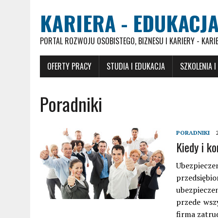
KARIERA - EDUKACJA
PORTAL ROZWOJU OSOBISTEGO, BIZNESU I KARIERY - KARI
OFERTY PRACY
STUDIA I EDUKACJA
SZKOLENIA I
Poradniki
PORADNIKI
Kiedy i k
Ubezpiecze
przedsiębi
ubezpiecze
przede wszy
firma zatru