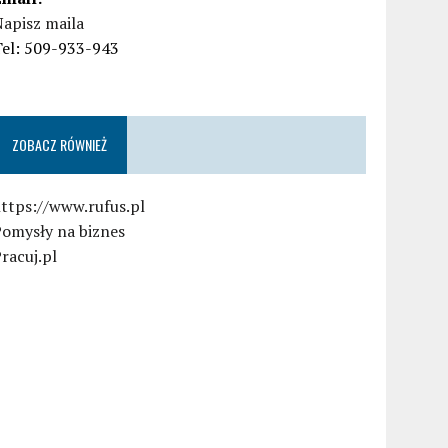
apisz maila
Tel: 509-933-943
ZOBACZ RÓWNIEŻ
ttps://www.rufus.pl
Pomysły na biznes
racuj.pl