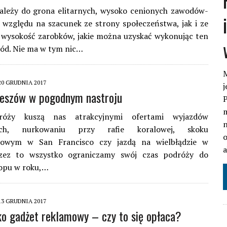
należy do grona elitarnych, wysoko cenionych zawodów-
względu na szacunek ze strony społeczeństwa, jak i ze
 wysokość zarobków, jakie można uzyskać wykonując ten
ód. Nie ma w tym nic…
M
20 GRUDNIA 2017
j
zeszów w pogodnym nastroju
P
m
róży kuszą nas atrakcyjnymi ofertami wyjazdów
n
ych, nurkowaniu przy rafie koralowej, skoku
o
nowym w San Francisco czy jazdą na wielbłądzie w
rzez to wszystko ograniczamy swój czas podróży do
lopu w roku,…
13 GRUDNIA 2017
ko gadżet reklamowy – czy to się opłaca?