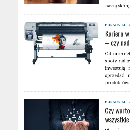
naszą skórę
PORADNIKI
Kariera w
– czy nad
Od interne
spoty radio
inwestują 
sprzedać n
produktów.
PORADNIKI
Czy warto
wszystkie