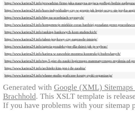
https://www.kariera24.info/prowadzisz-firme-jaka-maszyna-myjaca-podlogi-bedzie-najlepsza
https://www.kariera24.info/kurs-indywidualny-czy-w-grupie-jak-lepiej-uczyc-sie-jezyka-angi
https://www.kariera24.info/bhp-na-uczelniach-wyzszych/
https://www.kariera24.info/kompetencje-miekkie-coraz-bardziej-pozadane-przez-pracodawc
https://www.kariera24.info/ranking-bankowych-kont-studenckich/
https://www.kariera24.info/talent-jezykowy-czy-naprawde-istnieje/
https://www.kariera24.info/zajecia-pozalekcyjne-dla-dzieci-jak-je-wybrac/
https://www.kariera24.info/kariera-w-zawodzie-montera-konstrukcji-budowlanych/
https://www.kariera24.info/top-5-gier-do-nauki-logicznego-matematycznego-myslenia-od-pr
https://www.kariera24.info/architekt-kim-jest-i-ile-zarabia/
https://www.kariera24.info/wlasne-studio-graficzne-koszty-zyski-organizacja/
Generated with
Google (XML) Sitemaps G
Brachhold
. This XSLT template is releas
If you have problems with your sitemap p