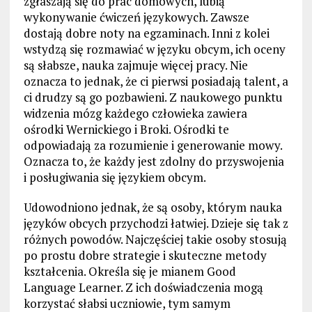
zgłaszają się do prac domowych, lubią
wykonywanie ćwiczeń językowych. Zawsze
dostają dobre noty na egzaminach. Inni z kolei
wstydzą się rozmawiać w języku obcym, ich oceny
są słabsze, nauka zajmuje więcej pracy. Nie
oznacza to jednak, że ci pierwsi posiadają talent, a
ci drudzy są go pozbawieni. Z naukowego punktu
widzenia mózg każdego człowieka zawiera
ośrodki Wernickiego i Broki. Ośrodki te
odpowiadają za rozumienie i generowanie mowy.
Oznacza to, że każdy jest zdolny do przyswojenia
i posługiwania się językiem obcym.
Udowodniono jednak, że są osoby, którym nauka
języków obcych przychodzi łatwiej. Dzieje się tak z
różnych powodów. Najczęściej takie osoby stosują
po prostu dobre strategie i skuteczne metody
kształcenia. Określa się je mianem Good
Language Learner. Z ich doświadczenia mogą
korzystać słabsi uczniowie, tym samym