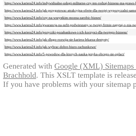
https://www.kariera24.info/indywidualne-uslugi-militarne-czy-ten-rodzaj-biznesu-ma-prawo
https://www.kariera24.info/jak-przygotowac-atrakcyjna-oferte-dla-swojej-wypozyczalni-sa
https://www.kariera24.info/czy-na-wszystkim-mozna-zarobic-biznes/
https://www.kariera24.info/gwarancja-na-sufit-podwieszany-w-twojej-firmie-zapytaj-o-nia-s
https://www.kariera24.info/pozyczki-pozabankowe-i-ich-korzysci-dla-twojego-biznesu/
https://www.kariera24.info/jak-dlugo-rozwija-sie-kariera-lekarza-dentysty/
https://www.kariera24.info/jak-wybrac-dobre-biuro-rachunkowe/
https://www.kariera24.info/5-powodow-dla-ktorych-nauka-jezyka-obcego-sie-oplaci/
Generated with
Google (XML) Sitemaps G
Brachhold
. This XSLT template is releas
If you have problems with your sitemap p