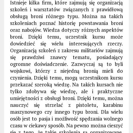
Istnieje kilka firm, które zajmują się organizacją
szkoleń i warsztatów związanych z prawidłową
obsługą broni różnego typu. Można na takich
szkoleniach poznać historię powstawania broni
oraz nabojów. Wiedza dotyczy różnych aspektów
broni. Dzięki temu, uczestnik kursu może
dowiedzieć się wielu interesujących rzeczy.
Organizacją szkoleń z zakresu militariów zajmują
się prawdziwi znawcy tematu, posiadający
ogromne doświadczenie. Zazwyczaj są to byli
wojskowi, którzy z niejedną bronią mieli do
czynienia. Dzięki temu, mogą uczestnikom kursu
przekazać szeroką wiedzę. Na takich kursach nie
tylko zdobywa się wiedzę, ale i praktyczne
umiejętności z obsługi broni. Dzięki temu, można
nauczyć się strzelać z pistoletu, karabinu
maszynowego czy innego typu broni. Dla wielu
osób jest to pasja i możliwość spędzania wolnego
czasu w ciekawy sposób. Na pewno można cieszyć
się z tego, że takie szkolenia są organizowane.