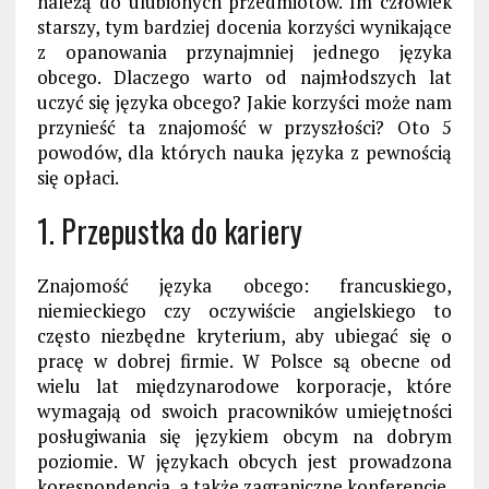
należą do ulubionych przedmiotów. Im człowiek
starszy, tym bardziej docenia korzyści wynikające
z opanowania przynajmniej jednego języka
obcego. Dlaczego warto od najmłodszych lat
uczyć się języka obcego? Jakie korzyści może nam
przynieść ta znajomość w przyszłości? Oto 5
powodów, dla których nauka języka z pewnością
się opłaci.
1. Przepustka do kariery
Znajomość języka obcego: francuskiego,
niemieckiego czy oczywiście angielskiego to
często niezbędne kryterium, aby ubiegać się o
pracę w dobrej firmie. W Polsce są obecne od
wielu lat międzynarodowe korporacje, które
wymagają od swoich pracowników umiejętności
posługiwania się językiem obcym na dobrym
poziomie. W językach obcych jest prowadzona
korespondencja, a także zagraniczne konferencje,