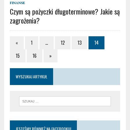
FINANSE
Czym są pożyczki długoterminowe? Jakie są
zagrożenia?
«
1
…
12
13
14
15
16
»
WYSZUKAJ ARTYKUŁ
JESTEŚMY RÓWNIEŻ NA FACEBOOKU!