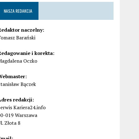
NASZA REDAKCJA
Redaktor naczelny:
Tomasz Barański
Redagowanie i korekta:
Magdalena Oczko
Webmaster:
Stanisław Bączek
Adres redakcji:
erwis Kariera24.info
00-019 Warszawa
l. Złota 8
Email: