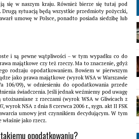
ją się w naszym kraju. Również bierze się tutaj pod
Drugą sytuacją będą wszystkie przedmioty pożyczki,
 zawarł umowę w Polsce, ponadto posiada siedzibę lub
roste i są pewne wątpliwości – w tym wypadku co do
rawa majątkowe czy też rzeczy. Ma to znaczenie, gdyż
nego rodzaju opodatkowaniem. Bowiem w pierwszym
eniądze jako prawa majątkowe (wyrok WSA w Warszawie
/Wa 106/09), w odniesieniu do opodatkowania przede
nienia świadczenia. Jeśli jednak weźmiemy pod uwagę
dą utożsamiane z rzeczami (wyrok WSA w Gliwicach z
07, wyrok NSA z dnia 8 czerwca 2006 r., sygn. akt II FSK
i zawarcia umowy jest czynnikiem decydującym. W tym
 właśnie jako rzecz.
ą takiemu opodatkowaniu?