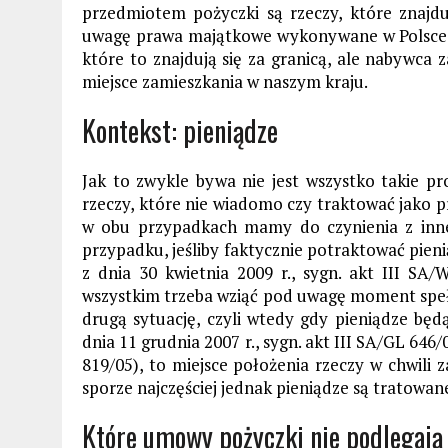
przedmiotem pożyczki są rzeczy, które znajdu
uwagę prawa majątkowe wykonywane w Polsce. 
które to znajdują się za granicą, ale nabywca
miejsce zamieszkania w naszym kraju.
Kontekst: pieniądze
Jak to zwykle bywa nie jest wszystko takie p
rzeczy, które nie wiadomo czy traktować jako p
w obu przypadkach mamy do czynienia z in
przypadku, jeśliby faktycznie potraktować pi
z dnia 30 kwietnia 2009 r., sygn. akt III SA
wszystkim trzeba wziąć pod uwagę moment speł
drugą sytuację, czyli wtedy gdy pieniądze bę
dnia 11 grudnia 2007 r., sygn. akt III SA/GL 646/
819/05), to miejsce położenia rzeczy w chwil
sporze najczęściej jednak pieniądze są tratowane
Które umowy pożyczki nie podlegaj