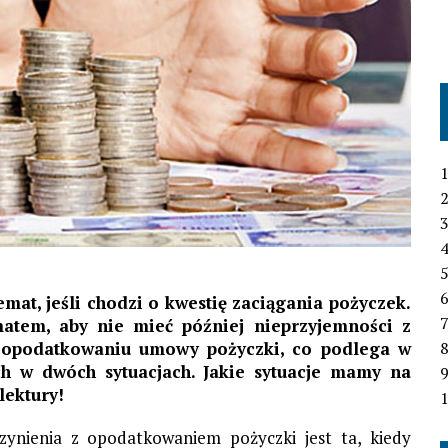
1
2
3
4
6
mat, jeśli chodzi o kwestię zaciągania pożyczek.
7
matem, aby nie mieć później nieprzyjemności z
o opodatkowaniu umowy pożyczki, co podlega w
h w dwóch sytuacjach. Jakie sytuacje mamy na
lektury!
1
zynienia z opodatkowaniem pożyczki jest ta, kiedy