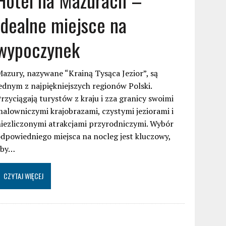
idealne miejsce na
wypoczynek
azury, nazywane “Krainą Tysąca Jezior”, są
ednym z najpiękniejszych regionów Polski.
rzyciągają turystów z kraju i zza granicy swoimi
alowniczymi krajobrazami, czystymi jeziorami i
iezliczonymi atrakcjami przyrodniczymi. Wybór
dpowiedniego miejsca na nocleg jest kluczowy,
aby…
CZYTAJ WIĘCEJ