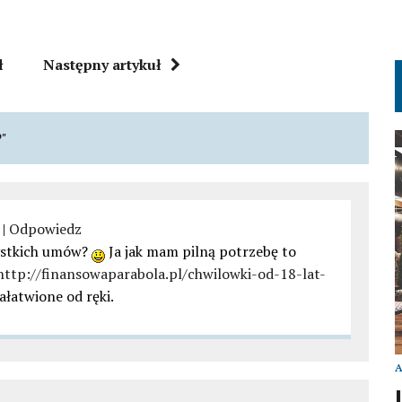
ł
Następny artykuł
?"
|
Odpowiedz
zystkich umów?
Ja jak mam pilną potrzebę to
http://finansowaparabola.pl/chwilowki-od-18-lat-
łatwione od ręki.