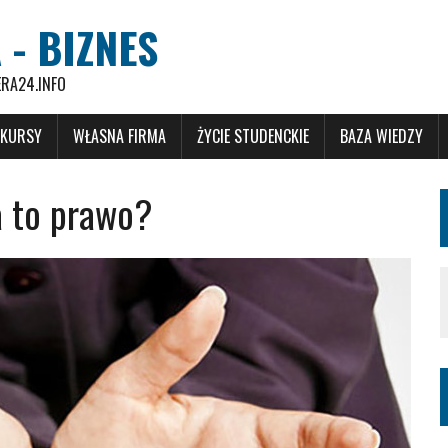
 - BIZNES
ERA24.INFO
 KURSY
WŁASNA FIRMA
ŻYCIE STUDENCKIE
BAZA WIEDZY
a to prawo?