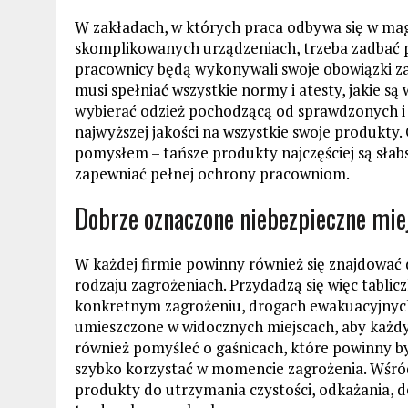
W zakładach, w których praca odbywa się w ma
skomplikowanych urządzeniach, trzeba zadbać p
pracownicy będą wykonywali swoje obowiązki za
musi spełniać wszystkie normy i atesty, jakie 
wybierać odzież pochodzącą od sprawdzonych 
najwyższej jakości na wszystkie swoje produkty.
pomysłem – tańsze produkty najczęściej są słabsz
zapewniać pełnej ochrony pracowniom.
Dobrze oznaczone niebezpieczne mie
W każdej firmie powinny również się znajdować
rodzaju zagrożeniach. Przydadzą się więc tablic
konkretnym zagrożeniu, drogach ewakuacyjnych
umieszczone w widocznych miejscach, aby każd
również pomyśleć o gaśnicach, które powinny by
szybko korzystać w momencie zagrożenia. Wśró
produkty do utrzymania czystości, odkażania, de