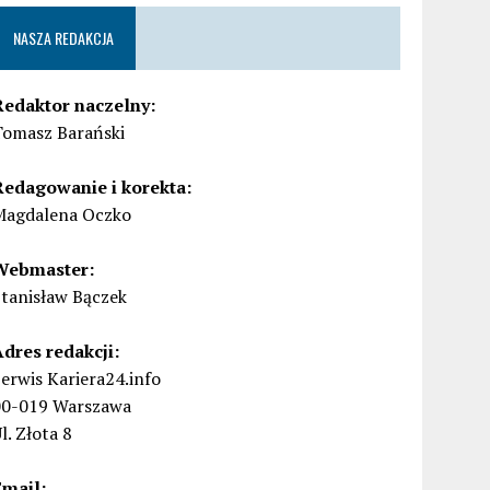
NASZA REDAKCJA
Redaktor naczelny:
Tomasz Barański
Redagowanie i korekta:
Magdalena Oczko
Webmaster:
Stanisław Bączek
Adres redakcji:
erwis Kariera24.info
00-019 Warszawa
l. Złota 8
Email: