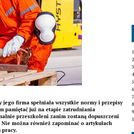
1
2
3
4
6
7
y jego firma spełniała wszystkie normy i przepisy
ym pamiętać już na etapie zatrudniania
nalnie przeszkoleni zanim zostaną dopuszczeni
1
Nie można również zapominać o artykułach
 pracy.