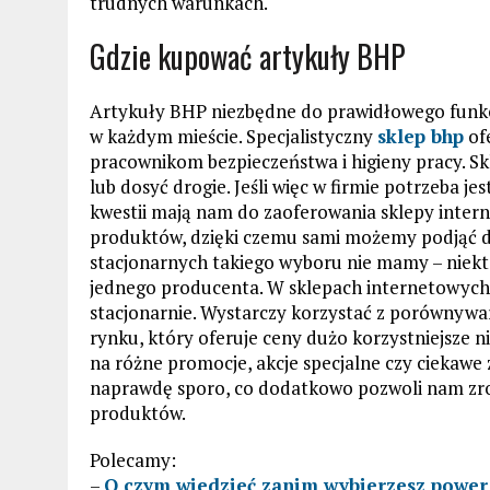
trudnych warunkach.
Gdzie kupować artykuły BHP
Artykuły BHP niezbędne do prawidłowego funkc
w każdym mieście. Specjalistyczny
sklep bhp
ofe
pracownikom bezpieczeństwa i higieny pracy. S
lub dosyć drogie. Jeśli więc w firmie potrzeba je
kwestii mają nam do zaoferowania sklepy interne
produktów, dzięki czemu sami możemy podjąć de
stacjonarnych takiego wyboru nie mamy – niektó
jednego producenta. W sklepach internetowych
stacjonarnie. Wystarczy korzystać z porównywar
rynku, który oferuje ceny dużo korzystniejsze 
na różne promocje, akcje specjalne czy ciekawe z
naprawdę sporo, co dodatkowo pozwoli nam zrob
produktów.
Polecamy:
–
O czym wiedzieć zanim wybierzesz power 