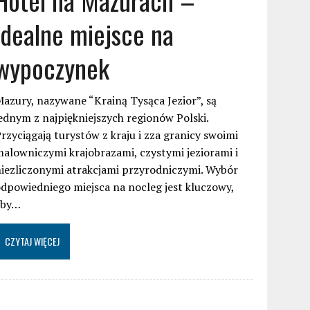
idealne miejsce na
wypoczynek
azury, nazywane “Krainą Tysąca Jezior”, są
ednym z najpiękniejszych regionów Polski.
rzyciągają turystów z kraju i zza granicy swoimi
alowniczymi krajobrazami, czystymi jeziorami i
iezliczonymi atrakcjami przyrodniczymi. Wybór
dpowiedniego miejsca na nocleg jest kluczowy,
aby…
CZYTAJ WIĘCEJ