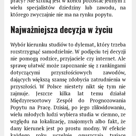
pracy? Nie sztuką jest w końcu pozostać jednym z
wielu specjalistów dziedziny lub zawodu, na
którego zwyczajnie nie ma na rynku popytu.
Najważniejsza decyzja w życiu
Wybór kierunku studiów to dylemat, który trzeba
rozstrzygnąć samodzielnie. W podjęciu tej decyzji
nie pomogą rodzice, przyjaciele czy internet. Ale
sprawę ułatwić może zapoznanie się z rankingami
dotyczącymi przyszłościowych zawodów,
dających większą szansę zdobycia zatrudnienia w
przyszłości. W Polsce niestety nikt się tym nie
zajmuje. Jeszcze kilka lat temu działał
Międzyresortowy Zespół do Prognozowania
Popytu na Pracę. Dzisiaj, po jego zlikwidowaniu,
wielu młodych ludzi wybiera studia w ciemno, ze
względu na lokalizację, znajomych albo fakt, że
dany kierunek jest po prostu modny. W efekcie
każdego roku uczelnie opuszczają tysiące