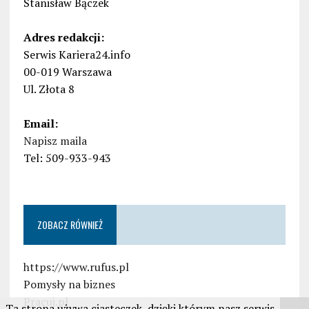
Stanisław Bączek
Adres redakcji:
Serwis Kariera24.info
00-019 Warszawa
Ul. Złota 8
Email:
Napisz maila
Tel: 509-933-943
ZOBACZ RÓWNIEŻ
https://www.rufus.pl
Pomysły na biznes
Pracuj.pl
Ta strona używa ciasteczek, dzięki którym nasz serwis