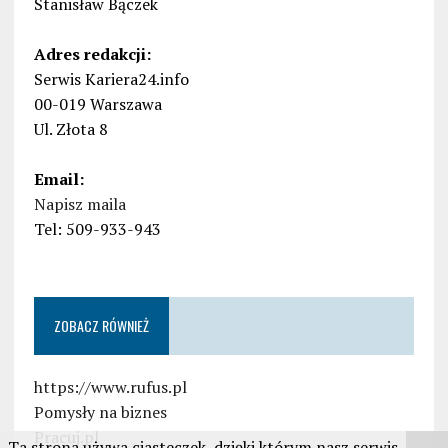
Stanisław Bączek
Adres redakcji:
Serwis Kariera24.info
00-019 Warszawa
Ul. Złota 8
Email:
Napisz maila
Tel: 509-933-943
ZOBACZ RÓWNIEŻ
https://www.rufus.pl
Pomysły na biznes
Pracuj.pl
Ta strona używa ciasteczek, dzięki którym nasz serwis