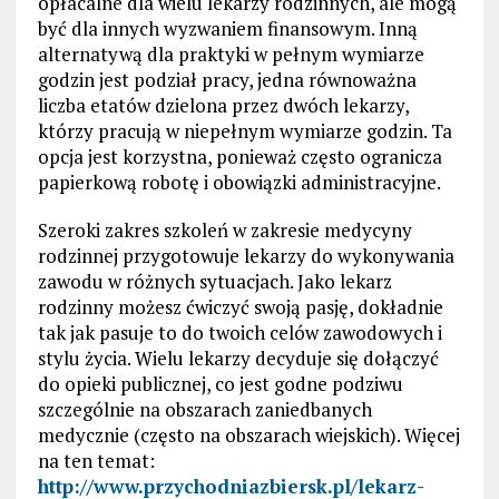
opłacalne dla wielu lekarzy rodzinnych, ale mogą
być dla innych wyzwaniem finansowym. Inną
alternatywą dla praktyki w pełnym wymiarze
godzin jest podział pracy, jedna równoważna
liczba etatów dzielona przez dwóch lekarzy,
którzy pracują w niepełnym wymiarze godzin. Ta
opcja jest korzystna, ponieważ często ogranicza
papierkową robotę i obowiązki administracyjne.
Szeroki zakres szkoleń w zakresie medycyny
rodzinnej przygotowuje lekarzy do wykonywania
zawodu w różnych sytuacjach. Jako lekarz
rodzinny możesz ćwiczyć swoją pasję, dokładnie
tak jak pasuje to do twoich celów zawodowych i
stylu życia. Wielu lekarzy decyduje się dołączyć
do opieki publicznej, co jest godne podziwu
szczególnie na obszarach zaniedbanych
medycznie (często na obszarach wiejskich). Więcej
na ten temat:
http://www.przychodniazbiersk.pl/lekarz-