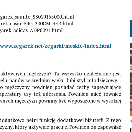
zegarek_suunto_SS019155000.html
garek_casio_PRG-300CM-3ER.html
egarek_adidas_ADP6091.html
//www.zegarek.net/zegarki/meskie/index.html
a aktywnych mężczyzn? Tu wszystko uzależnione jest
 wielu panów w średnim wieku lubi styl młodzieżowy…
go mężczyzny powinien posiadać cechy zapewniające
mperatury czy też uderzenia. Powinien mieć również
tywnych mężczyzn powinny być wyposażone w wysokiej
odatkowo pełni funkcję dodatkowej biżuterii. Z tego
zyzny, który aktywnie pracuje. Powinien on zapewniać