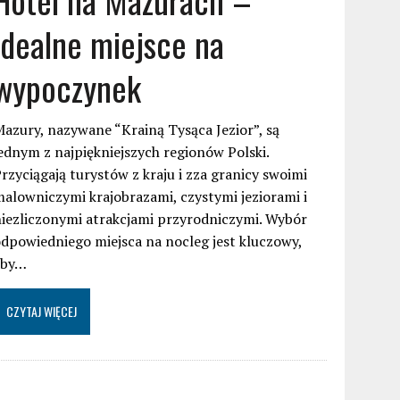
idealne miejsce na
wypoczynek
azury, nazywane “Krainą Tysąca Jezior”, są
ednym z najpiękniejszych regionów Polski.
rzyciągają turystów z kraju i zza granicy swoimi
alowniczymi krajobrazami, czystymi jeziorami i
iezliczonymi atrakcjami przyrodniczymi. Wybór
dpowiedniego miejsca na nocleg jest kluczowy,
aby…
CZYTAJ WIĘCEJ