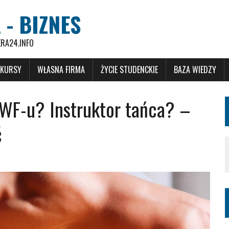
 - BIZNES
ERA24.INFO
 KURSY
WŁASNA FIRMA
ŻYCIE STUDENCKIE
BAZA WIEDZY
 WF-u? Instruktor tańca? –
ć