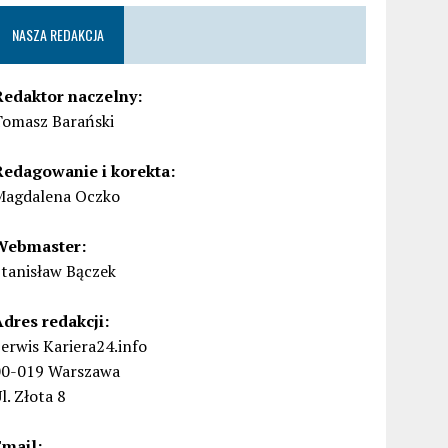
NASZA REDAKCJA
Redaktor naczelny:
Tomasz Barański
Redagowanie i korekta:
Magdalena Oczko
Webmaster:
Stanisław Bączek
Adres redakcji:
erwis Kariera24.info
00-019 Warszawa
l. Złota 8
Email: