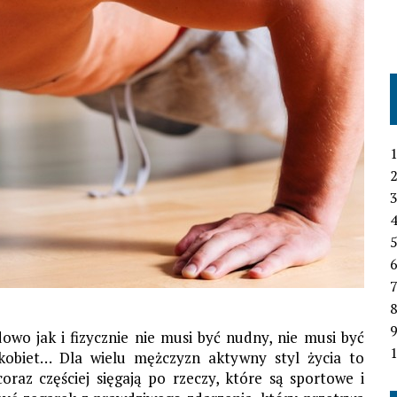
1
2
3
4
6
7
wo jak i fizycznie nie musi być nudny, nie musi być
1
kobiet… Dla wielu mężczyzn aktywny styl życia to
oraz częściej sięgają po rzeczy, które są sportowe i