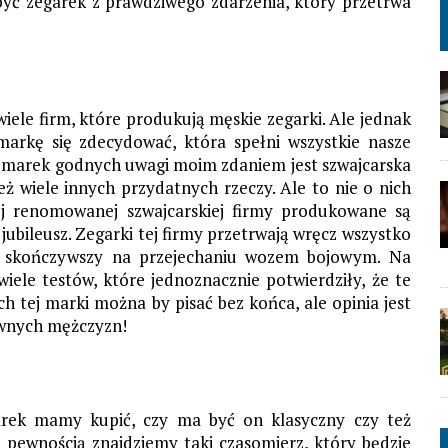
być zegarek z prawdziwego zdarzenia, który przetrwa
ele firm, które produkują męskie zegarki. Ale jednak
arkę się zdecydować, która spełni wszystkie nasze
z marek godnych uwagi moim zdaniem jest szwajcarska
ż wiele innych przydatnych rzeczy. Ale to nie o nich
j renomowanej szwajcarskiej firmy produkowane są
ś jubileusz. Zegarki tej firmy przetrwają wręcz wszystko
 a skończywszy na przejechaniu wozem bojowym. Na
ele testów, które jednoznacznie potwierdziły, że te
h tej marki można by pisać bez końca, ale opinia jest
ywnych mężczyzn!
garek mamy kupić, czy ma być on klasyczny czy też
pewnością znajdziemy taki czasomierz, który będzie