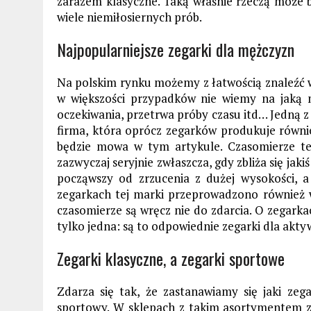
zarazem klasyczne. Taką właśnie rzeczą może 
wiele niemiłosiernych prób.
Najpopularniejsze zegarki dla mężczyzn
Na polskim rynku możemy z łatwością znaleźć wi
w większości przypadków nie wiemy na jaką m
oczekiwania, przetrwa próby czasu itd… Jedną 
firma, która oprócz zegarków produkuje równie
będzie mowa w tym artykule. Czasomierze te
zazwyczaj seryjnie zwłaszcza, gdy zbliża się jaki
począwszy od zrzucenia z dużej wysokości,
zegarkach tej marki przeprowadzono również wi
czasomierze są wręcz nie do zdarcia. O zegarkac
tylko jedna: są to odpowiednie zegarki dla akt
Zegarki klasyczne, a zegarki sportowe
Zdarza się tak, że zastanawiamy się jaki ze
sportowy. W sklepach z takim asortymentem z 