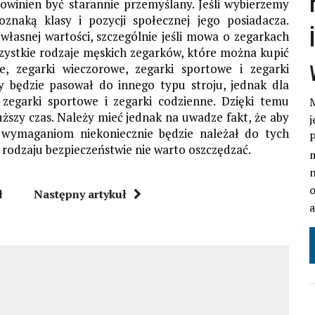
owinien być starannie przemyślany. Jeśli wybierzemy
naką klasy i pozycji społecznej jego posiadacza.
własnej wartości, szczególnie jeśli mowa o zegarkach
ystkie rodzaje męskich zegarków, które można kupić
e, zegarki wieczorowe, zegarki sportowe i zegarki
y będzie pasował do innego typu stroju, jednak dla
egarki sportowe i zegarki codzienne. Dzięki temu
M
szy czas. Należy mieć jednak na uwadze fakt, że aby
j
 wymaganiom niekoniecznie będzie należał do tych
P
 rodzaju bezpieczeństwie nie warto oszczędzać.
m
n
o
ł
Następny artykuł