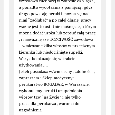
wzrokowo ruchowej w zakresie oko-ręka ,
a ponadto wyobtażnia z pamięcią , gdyż
długo powstaję peruki i można się nad
nimi “zadłubać” a po całej długiej pracy
ważne jest to ostatnie muśnięcie , którym
można dodać uroku lub zepsuć całą pracę
, i najważniejsze UCZCIWOŚĆ zawodowa
– wmieszane kilka włosów w przeciwnym
kierunku lub niedociśnięte supełki.
Wszystko okazuje się w trakcie
użytkowania ….
Jeżeli posiadasz w/wm cechy , zdolności ;
zapraszam : Sklep medyczny i
perukarstwo BOGADAR, w Warszawie .
wykonujemy peruki i uzupełnienia
włosów tzw “na Życie ” i nie tylko
praca dla perukarza , warunki do
uzgodnienia