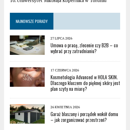
10. Uniwersytet Mikołaja Kopernika w Toruniu
NAJNOWSZE PORADY
27 LIPCA 2026
Umowa o pracę, zlecenie czy B2B – co
wybrać przy zatrudnianiu?
17 CZERWCA 2026
Kosmetologia Advanced w HOLA SKIN.
Dlaczego kluczem do pięknej skóry jest
plan szyty na miarę?
26 KWIETNIA 2026
Garaż blaszany i porządek wokół domu
– jak zorganizować przestrzeń?