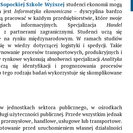
W
Sopockiej Szkole Wyższej
studenci ekonomii mogą
h jest
Informatyka ekonomiczna
– dyscyplina bardzo
ą pracować w każdym przedsiębiorstwie, które swoje
iach informacyjnych. Specjalizacja
Handel
 z partnerami zagranicznymi. Studenci uczą się
ce na rynku międzynarodowym. W ramach studiów
ę w wiedzy dotyczącej logistyki i spedycji. Takie
ynowanie procesów transportowych, produkcyjnych i
y rynkowe wykonują absolwenci specjalizacji
Analityka
uczą się identyfikacji i prognozowania procesów
o tego rodzaju badań wykorzystuje się skomplikowane
 w jednostkach sektora publicznego, w ośrodkach
ugi użyteczności publicznej. Przede wszystkim jednak
a przemysłowe, handlowe, usługowe lub transportowe.
otowanie przed uruchomieniem własnej działalności