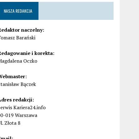
NASZA REDAKCJA
Redaktor naczelny:
Tomasz Barański
Redagowanie i korekta:
Magdalena Oczko
Webmaster:
Stanisław Bączek
Adres redakcji:
erwis Kariera24.info
00-019 Warszawa
l. Złota 8
Email: