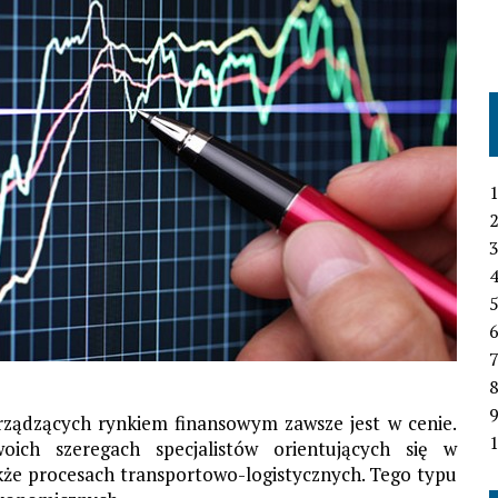
1
2
3
4
6
7
 rządzących rynkiem finansowym zawsze jest w cenie.
1
ch szeregach specjalistów orientujących się w
kże procesach transportowo-logistycznych. Tego typu