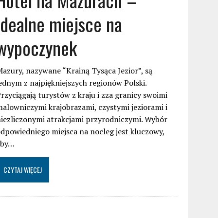
idealne miejsce na
wypoczynek
azury, nazywane “Krainą Tysąca Jezior”, są
ednym z najpiękniejszych regionów Polski.
rzyciągają turystów z kraju i zza granicy swoimi
alowniczymi krajobrazami, czystymi jeziorami i
iezliczonymi atrakcjami przyrodniczymi. Wybór
dpowiedniego miejsca na nocleg jest kluczowy,
aby…
CZYTAJ WIĘCEJ