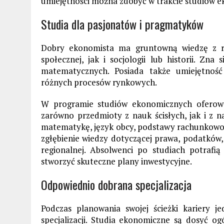
umiejętności można zdobyć w trakcie studiów 
Studia dla pasjonatów i pragmatyków
Dobry ekonomista ma gruntowną wiedzę z ró
społecznej, jak i socjologii lub historii. Zna
matematycznych. Posiada także umiejętność
różnych procesów rynkowych.
W programie studiów ekonomicznych ofero
zarówno przedmioty z nauk ścisłych, jak i z n
matematykę, język obcy, podstawy rachunkowośc
zgłębienie wiedzy dotyczącej prawa, podatków
regionalnej. Absolwenci po studiach potrafi
stworzyć skuteczne plany inwestycyjne.
Odpowiednio dobrana specjalizacja
Podczas planowania swojej ścieżki kariery j
specjalizacji. Studia ekonomiczne są dosyć o