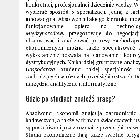
konkretnej, profesjonalnej dziedzinie wiedzy. 
wybierać spośród 5 specjalizacji. Jedną z nic
innowacyjna. Absolwenci takiego kierunku mog
funkcjonowanie opiera na technolog
Międzynarodowy
przygotowuje do negocjacji
obserwować i analizować procesy zachodzą
ekonomicznych można także specjalizować si
wykształcenie pozwala na planowanie i koord
dystrybucyjnych. Najbardziej gruntowne analiz
Gospodarcza
. Studenci takiej specjalności 
zachodzących w różnych przedsiębiorstwach. D
narzędzia analityczne i informatyczne.
Gdzie po studiach znaleźć pracę?
Absolwenci ekonomii znajdują zatrudnienie
badawczych, a także w firmach świadczących usł
są poszukiwani przez rozmaite przedsiębiorstw
Studia ekonomiczne dają także świetne przyg