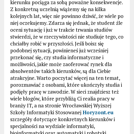
kierunku pociąga za sobą poważne konsekwencje.
Z konkretną uczelnią wiążemy się na kilka
kolejnych lat, więc nie powinno dziwić, że wiele po
niej oczekujemy. Zdarza się jednak, że student źle
oceni sytuację i już w trakcie trwania studiów
stwierdzi, że w rzeczywistości nie studiuje tego, co
chciałby robić w przyszłości. Jeśli boisz się
podobnej sytuacji, powinieneś już wcześniej
przekonać się, czy studia informatyczne i
możliwości, jakie może zaoferować rynek dla
absolwentów takich kierunków, są dla Ciebie
atrakcyjne. Warto poczytać więcej na ten temat,
porozmawiać z osobami, które ukończyły studia i
podjęły pracę w zawodzie. W sieci znajdziesz też
wiele blogów, które przybliżą Ci realia pracy w
branży IT, a na stronie Wrocławskiej Wyższej
Szkoły Informatyki Stosowanej
Horyzont.eu
szczegóły dotyczące konkretnych kierunków i
specjalności na wydziale informatyki,
bioinformatyki oraz automatyki i robotyki.