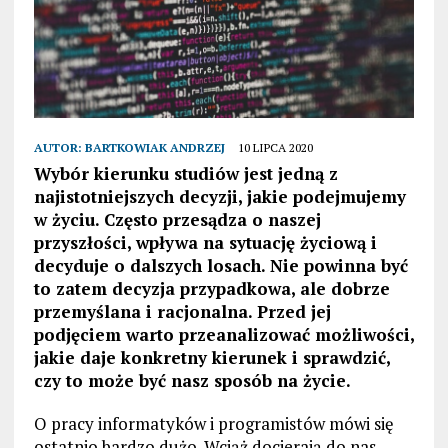
AUTOR:
BARTKOWIAK ANDRZEJ
10 LIPCA 2020
Wybór kierunku studiów jest jedną z
najistotniejszych decyzji, jakie podejmujemy
w życiu. Często przesądza o naszej
przyszłości, wpływa na sytuację życiową i
decyduje o dalszych losach. Nie powinna być
to zatem decyzja przypadkowa, ale dobrze
przemyślana i racjonalna. Przed jej
podjęciem warto przeanalizować możliwości,
jakie daje konkretny kierunek i sprawdzić,
czy to może być nasz sposób na życie.
O pracy informatyków i programistów mówi się
ostatnio bardzo dużo. Wciąż docierają do nas