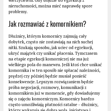
wierzycielem. Gdy dojdzie do egzekucji z
nieruchomości, można mieć naprawdę spore
problemy.
Jak rozmawiać z komornikiem?
Dłużnicy, którym komornicy zajmują cały
dobytek, często nie zostawiają na nich suchej
nitki. Szukają sposobu, jak uciec od egzekucji,
ukryć majątek czy unikać płacenia. Tymczasem
na etapie egzekucji komorniczej nie ma już
wielkiego pola do manewru. Jeśli ktoś chce unikać
komornika i w ten sposób nie spłacać należności,
prędzej czy później będzie musiał ponieść
konsekwencje. Lepszym rozwiązaniem będzie
próba negocjacji, rozmowy, komunikacji z
komornikiem już w momencie, gdy dowiadujemy
się o zajęciu komorniczym. Komornicy bardzo
często umożliwiają płatności ratalne – dłużnicy,
którzy wykazują się dobrą wolą, inicjatywą i