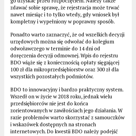
go uzyskać przed rozpoczęciem. Należy także
zdawać sobie sprawę, że rejestracja może trwać
nawet miesiąc i to tylko wtedy, gdy wniosek był
kompletny i wypełniony w poprawny sposób.
Ponadto warto zaznaczyć, że od wszelkich decyzji
urzędowych można się odwołać do kolegium
odwoławczego w terminie do 14 dni od
doręczenia decyzji odmownej. Wpis do rejestru
BDO wiąże się z koniecznością opłaty sięgającej
100 zł dla mikroprzedsiębiorstw oraz 300 zł dla
wszystkich pozostałych podmiotów.
BDO to innowacyjny i bardzo praktyczny system.
Wszedł on w życie w 2018 roku, jednak wielu
przedsiębiorców nie jest do końca
zorientowanych w zawiłościach jego działania. W
razie problemów warto skorzystać z samouczków
i wskazówek dostępnych na stronach
internetowych. Do kwestii BDO należy podejść