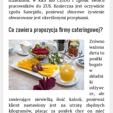
działalność w KRS lub CEIDG i zgłosić swoich
pracowników do ZUS. Konieczna jest oczywiście
zgoda Sanepidu, ponieważ zbiorowe żywienie
obwarowane jest określonymi przepisami.
Co zawiera propozycja firmy cateringowej?
Zrówno
ważona
dieta to
posiłki
bogate
w
składni
ki
odżywc
ze, ale
zawierające niewielką ilość kalorii, ponieważ
klient nastawiony jest na utratę zbędnych
kilogramów, płacąc za posiłek chce on mieć