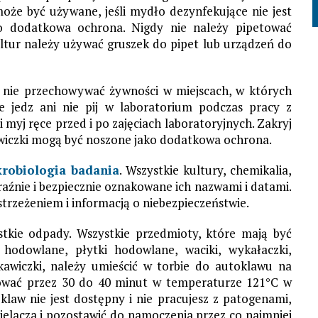
może być używane, jeśli mydło dezynfekujące nie jest
o dodatkowa ochrona. Nigdy nie należy pipetować
ltur należy używać gruszek do pipet lub urządzeń do
ni nie przechowywać żywności w miejscach, w których
 jedz ani nie pij w laboratorium podczas pracy z
 myj ręce przed i po zajęciach laboratoryjnych. Zakryj
awiczki mogą być noszone jako dodatkowa ochrona.
robiologia badania
. Wszystkie kultury, chemikalia,
aźnie i bezpiecznie oznakowane ich nazwami i datami.
strzeżeniem i informacją o niebezpieczeństwie.
tkie odpady. Wszystkie przedmioty, które mają być
 hodowlane, płytki hodowlane, waciki, wykałaczki,
ękawiczki, należy umieścić w torbie do autoklawu na
wować przez 30 do 40 minut w temperaturze 121°C w
oklaw nie jest dostępny i nie pracujesz z patogenami,
lacza i pozostawić do namoczenia przez co najmniej