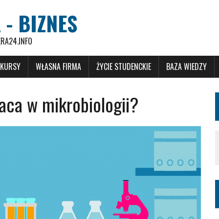
 - BIZNES
ERA24.INFO
 KURSY
WŁASNA FIRMA
ŻYCIE STUDENCKIE
BAZA WIEDZY
aca w mikrobiologii?