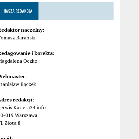
NASZA REDAKCJA
Redaktor naczelny:
Tomasz Barański
Redagowanie i korekta:
Magdalena Oczko
Webmaster:
Stanisław Bączek
Adres redakcji:
erwis Kariera24.info
00-019 Warszawa
l. Złota 8
Email: