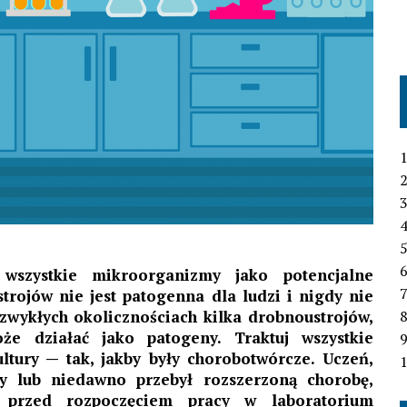
1
2
3
4
6
 wszystkie mikroorganizmy jako potencjalne
7
trojów nie jest patogenna dla ludzi i nigdy nie
wykłych okolicznościach kilka drobnoustrojów,
e działać jako patogeny. Traktuj wszystkie
tury — tak, jakby były chorobotwórcze. Uczeń,
1
y lub niedawno przebył rozszerzoną chorobę,
 przed rozpoczęciem pracy w laboratorium