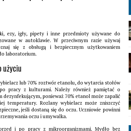
ki, ezy, igły, pipety i inne przedmioty używane do
izowane w autoklawie. W przeciwnym razie używaj
znaj się z obsługą i bezpiecznym użytkowaniem
do laboratorium.
o użyciu
ybielacz lub 70% roztwór etanolu, do wytarcia stołów
 po pracy z kulturami. Należy również pamiętać o
m dezynfekującym, ponieważ 70% etanol może zapalić
iej temperatury. Rozlany wybielacz może zniszczyć
pieczne, jeśli dostaną się do oczu. Uczniowie powinni
do przemywania oczu i umywalka.
przed i po pracy z mikroorganizmami. Mydło bez