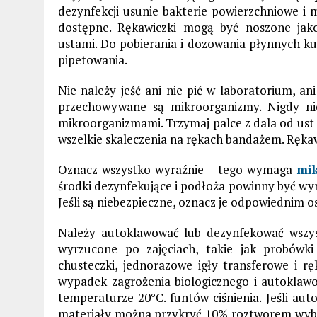
dezynfekcji usunie bakterie powierzchniowe i 
dostępne. Rękawiczki mogą być noszone jak
ustami. Do pobierania i dozowania płynnych ku
pipetowania.
Nie należy jeść ani nie pić w laboratorium, a
przechowywane są mikroorganizmy. Nigdy nie
mikroorganizmami. Trzymaj palce z dala od ust i
wszelkie skaleczenia na rękach bandażem. Ręk
Oznacz wszystko wyraźnie – tego wymaga
mik
środki dezynfekujące i podłoża powinny być wyr
Jeśli są niebezpieczne, oznacz je odpowiednim o
Należy autoklawować lub dezynfekować wszys
wyrzucone po zajęciach, takie jak probówki
chusteczki, jednorazowe igły transferowe i r
wypadek zagrożenia biologicznego i autokla
temperaturze 20°C. funtów ciśnienia. Jeśli aut
materiały można przykryć 10% roztworem wybie