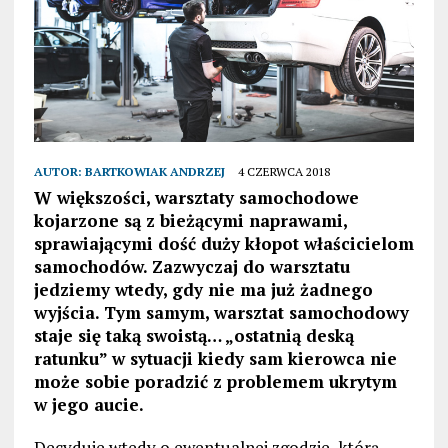
AUTOR:
BARTKOWIAK ANDRZEJ
4 CZERWCA 2018
W większości, warsztaty samochodowe
kojarzone są z bieżącymi naprawami,
sprawiającymi dość duży kłopot właścicielom
samochodów. Zazwyczaj do warsztatu
jedziemy wtedy, gdy nie ma już żadnego
wyjścia. Tym samym, warsztat samochodowy
staje się taką swoistą… „ostatnią deską
ratunku” w sytuacji kiedy sam kierowca nie
może sobie poradzić z problemem ukrytym
w jego aucie.
Decyduje wtedy o ewentualnej zgodzie, którą