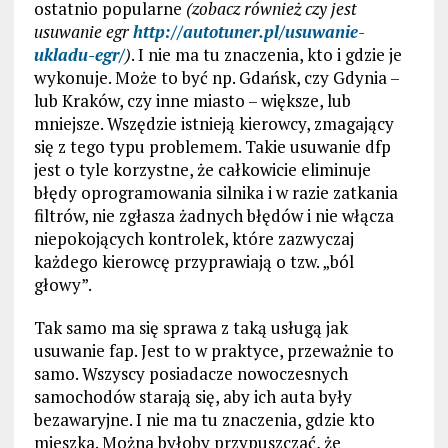
ostatnio popularne
(zobacz również czy jest
usuwanie egr
http://autotuner.pl/usuwanie-
ukladu-egr/
)
. I nie ma tu znaczenia, kto i gdzie je
wykonuje. Może to być np. Gdańsk, czy Gdynia –
lub Kraków, czy inne miasto – większe, lub
mniejsze. Wszędzie istnieją kierowcy, zmagający
się z tego typu problemem. Takie usuwanie dfp
jest o tyle korzystne, że całkowicie eliminuje
błędy oprogramowania silnika i w razie zatkania
filtrów, nie zgłasza żadnych błędów i nie włącza
niepokojących kontrolek, które zazwyczaj
każdego kierowcę przyprawiają o tzw. „ból
głowy”.
Tak samo ma się sprawa z taką usługą jak
usuwanie fap. Jest to w praktyce, przeważnie to
samo. Wszyscy posiadacze nowoczesnych
samochodów starają się, aby ich auta były
bezawaryjne. I nie ma tu znaczenia, gdzie kto
mieszka. Można byłoby przypuszczać, że