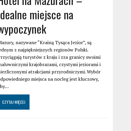
idealne miejsce na
wypoczynek
azury, nazywane “Krainą Tysąca Jezior”, są
ednym z najpiękniejszych regionów Polski.
rzyciągają turystów z kraju i zza granicy swoimi
alowniczymi krajobrazami, czystymi jeziorami i
iezliczonymi atrakcjami przyrodniczymi. Wybór
dpowiedniego miejsca na nocleg jest kluczowy,
aby…
CZYTAJ WIĘCEJ