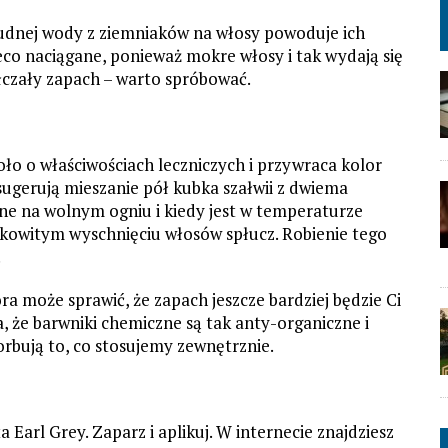
udnej wody z ziemniaków na włosy powoduje ich
eco naciągane, ponieważ mokre włosy i tak wydają się
jełczały zapach – warto spróbować.
zioło o właściwościach leczniczych i przywraca kolor
sugerują mieszanie pół kubka szałwii z dwiema
ne na wolnym ogniu i kiedy jest w temperaturze
łkowitym wyschnięciu włosów spłucz. Robienie tego
.
ra może sprawić, że zapach jeszcze bardziej będzie Ci
, że barwniki chemiczne są tak anty-organiczne i
sorbują to, co stosujemy zewnętrznie.
 Earl Grey. Zaparz i aplikuj. W internecie znajdziesz