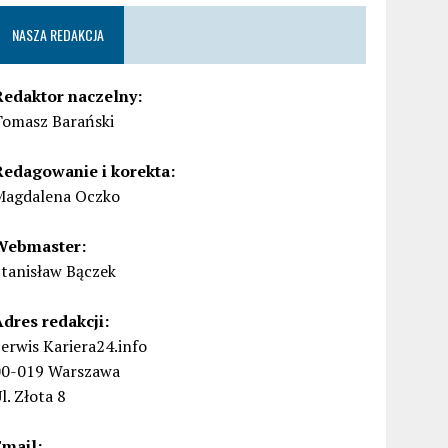
NASZA REDAKCJA
Redaktor naczelny:
Tomasz Barański
Redagowanie i korekta:
Magdalena Oczko
Webmaster:
Stanisław Bączek
Adres redakcji:
erwis Kariera24.info
00-019 Warszawa
l. Złota 8
Email: