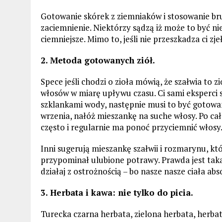
Gotowanie skórek z ziemniaków i stosowanie br
zaciemnienie. Niektórzy sądzą iż może to być ni
ciemniejsze. Mimo to, jeśli nie przeszkadza ci z
2. Metoda gotowanych ziół.
Spece jeśli chodzi o zioła mówią, że szałwia to 
włosów w miarę upływu czasu. Ci sami eksperci 
szklankami wody, następnie musi to być gotowa
wrzenia, nałóż mieszankę na suche włosy. Po ca
często i regularnie ma ponoć przyciemnić włosy
Inni sugerują mieszankę szałwii i rozmarynu, któ
przypominał ulubione potrawy. Prawda jest taka
działaj z ostrożnością – bo nasze nasze ciała ab
3. Herbata i kawa: nie tylko do picia.
Turecka czarna herbata, zielona herbata, herbata