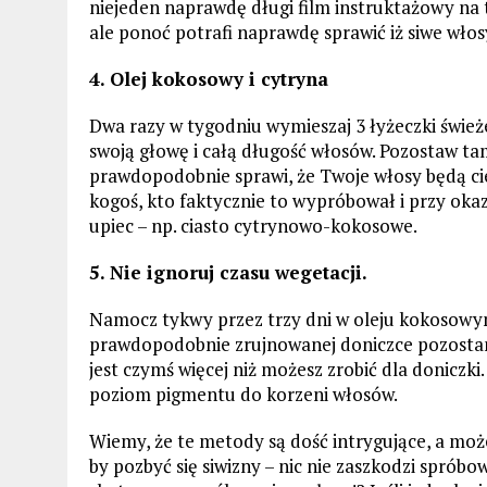
niejeden naprawdę długi film instruktażowy na
ale ponoć potrafi naprawdę sprawić iż siwe włosy
4. Olej kokosowy i cytryna
Dwa razy w tygodniu wymieszaj 3 łyżeczki śwież
swoją głowę i całą długość włosów. Pozostaw tam
prawdopodobnie sprawi, że Twoje włosy będą ci
kogoś, kto faktycznie to wypróbował i przy okazj
upiec – np. ciasto cytrynowo-kokosowe.
5. Nie ignoruj czasu wegetacji.
Namocz tykwy przez trzy dni w oleju kokosowym,
prawdopodobnie zrujnowanej doniczce pozostani
jest czymś więcej niż możesz zrobić dla donic
poziom pigmentu do korzeni włosów.
Wiemy, że te metody są dość intrygujące, a może
by pozbyć się siwizny – nic nie zaszkodzi spróbo