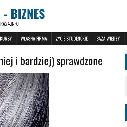
 - BIZNES
ERA24.INFO
 KURSY
WŁASNA FIRMA
ŻYCIE STUDENCKIE
BAZA WIEDZY
iej i bardziej) sprawdzone