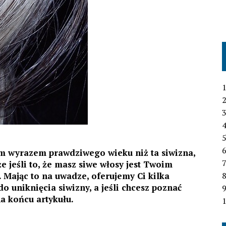
1
2
3
4
6
ym wyrazem prawdziwego wieku niż ta siwizna,
7
e jeśli to, że masz siwe włosy jest Twoim
 Mając to na uwadze, oferujemy Ci kilka
o uniknięcia siwizny, a jeśli chcesz poznać
a końcu artykułu.
1