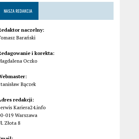
NASZA REDAKCJA
Redaktor naczelny:
Tomasz Barański
Redagowanie i korekta:
Magdalena Oczko
Webmaster:
Stanisław Bączek
Adres redakcji:
erwis Kariera24.info
00-019 Warszawa
l. Złota 8
Email: