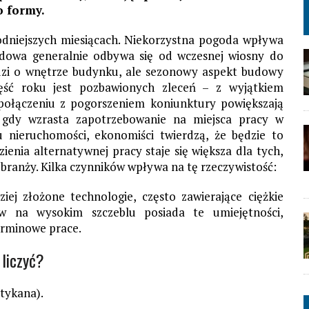
o formy.
odniejszych miesiącach. Niekorzystna pogoda wpływa
udowa generalnie odbywa się od wczesnej wiosny do
chodzi o wnętrze budynku, ale sezonowy aspekt budowy
ęść roku jest pozbawionych zleceń – z wyjątkiem
 połączeniu z pogorszeniem koniunktury powiększają
 gdy wzrasta zapotrzebowanie na miejsca pracy w
u nieruchomości, ekonomiści twierdzą, że będzie to
enia alternatywnej pracy staje się większa dla tych,
 branży. Kilka czynników wpływa na tę rzeczywistość:
ziej złożone technologie, często zawierające ciężkie
ów na wysokim szczeblu posiada te umiejętności,
erminowe prace.
 liczyć?
tykana).