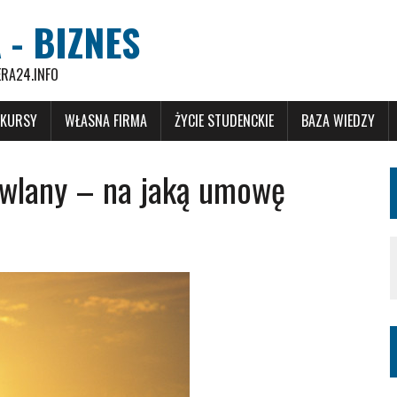
 - BIZNES
ERA24.INFO
 KURSY
WŁASNA FIRMA
ŻYCIE STUDENCKIE
BAZA WIEDZY
wlany – na jaką umowę