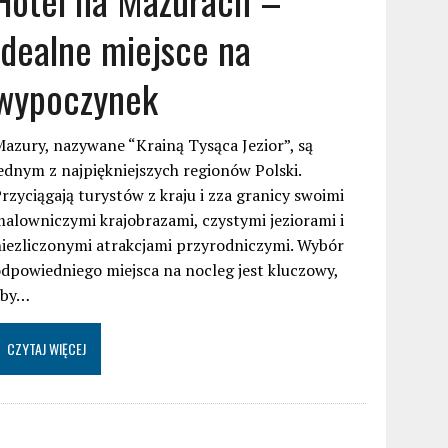
idealne miejsce na
wypoczynek
azury, nazywane “Krainą Tysąca Jezior”, są
ednym z najpiękniejszych regionów Polski.
rzyciągają turystów z kraju i zza granicy swoimi
alowniczymi krajobrazami, czystymi jeziorami i
iezliczonymi atrakcjami przyrodniczymi. Wybór
dpowiedniego miejsca na nocleg jest kluczowy,
aby…
CZYTAJ WIĘCEJ