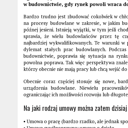
w budownictwie, gdy rynek powoli wraca d
Bardzo trudno jest zbudować cokolwiek w chł
na procesy budowlane w zakresie, w jakim b
późnej jesieni. Istnieją wyjątki, w tym jeśli 
sprawia, że wielu budowlańców przez tę cz
najbardziej wykwalifikowanych. Te warunki w
dylemat stałych prac budowlanych. Podczas
budownictwie, poprawia się sytuacja na rynk
powolna poprawa. Tak więc perspektywa znalezi
którzy obecnie nie mają pracy lub chcą wejść do
Obecnie coraz częściej stosuje się nowe, bard
urządzenia budowlane. Niewielu pracownik
ograniczając ich możliwości rozwoju lub długot
Na jaki rodzaj umowy można zatem dzisiaj
• Umowa o pracę (bardzo rzadko, ale jednak spo
• Umowa cywilnoprawna: umowa o dzieło