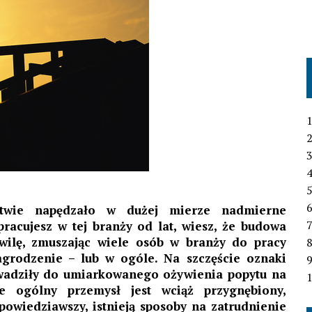
1
2
3
4
6
ctwie napędzało w dużej mierze nadmierne
7
pracujesz w tej branży od lat, wiesz, że budowa
wilę, zmuszając wiele osób w branży do pracy
agrodzenie – lub w ogóle. Na szczęście oznaki
wadziły do umiarkowanego ożywienia popytu na
1
 ogólny przemysł jest wciąż przygnębiony,
powiedziawszy, istnieją sposoby na zatrudnienie