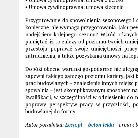
• Umowa cywilnoprawna: umowa zlecenie
Przygotowanie do spowolnienia sezonowego i d
konieczne, ale wymaga przygotowania. Jak upew
nadejściem kolejnego sezonu? Wśród różnyc
pamiętać, iż to zależy od poziomu twoich umi
przestoju poprawić swoje umiejętności prac
zatrudnienia, a także pozyskania umowy na lep
Dopóki obecne warunki gospodarcze nie ulegn
zapewni takiego samego poziomu kariery, jaki 
prac budowlanych – znalezienie innych miejsc 
spowalnia – jest skomplikowanym sposobem na pr
kwalifikacji, w szczególności w odniesieniu d
poprawy perspektyw pracy w przyszłości, 
budowlanej do formy.
Autor poradnika:
Leca.pl – beton lekki
– firma z