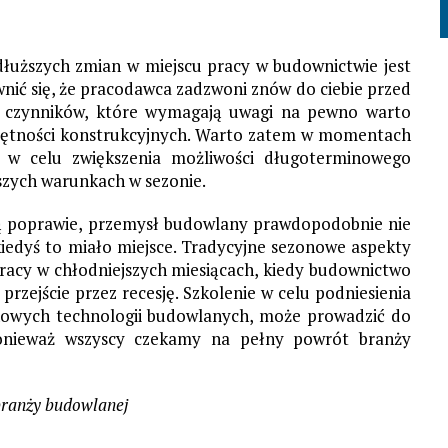
łuższych zmian w miejscu pracy w budownictwie jest
nić się, że pracodawca zadzwoni znów do ciebie przed
h czynników, które wymagają uwagi na pewno warto
ejętności konstrukcyjnych. Warto zatem w momentach
y w celu zwiększenia możliwości długoterminowego
szych warunkach w sezonie.
ą poprawie, przemysł budowlany prawdopodobnie nie
kiedyś to miało miejsce. Tradycyjne sezonowe aspekty
pracy w chłodniejszych miesiącach, kiedy budownictwo
zejście przez recesję. Szkolenie w celu podniesienia
o nowych technologii budowlanych, może prowadzić do
ponieważ wszyscy czekamy na pełny powrót branży
 branży budowlanej