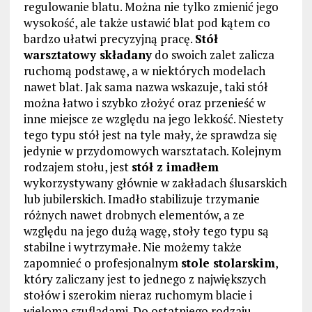
regulowanie blatu. Można nie tylko zmienić jego
wysokość, ale także ustawić blat pod kątem co
bardzo ułatwi precyzyjną pracę.
Stół
warsztatowy składany
do swoich zalet zalicza
ruchomą podstawę, a w niektórych modelach
nawet blat. Jak sama nazwa wskazuje, taki stół
można łatwo i szybko złożyć oraz przenieść w
inne miejsce ze względu na jego lekkość. Niestety
tego typu stół jest na tyle mały, że sprawdza się
jedynie w przydomowych warsztatach. Kolejnym
rodzajem stołu, jest
stół z imadłem
wykorzystywany głównie w zakładach ślusarskich
lub jubilerskich. Imadło stabilizuje trzymanie
różnych nawet drobnych elementów, a ze
względu na jego dużą wagę, stoły tego typu są
stabilne i wytrzymałe. Nie możemy także
zapomnieć o profesjonalnym
stole stolarskim
,
który zaliczany jest to jednego z największych
stołów i szerokim nieraz ruchomym blacie i
wieloma szufladami. Do ostatniego rodzaju