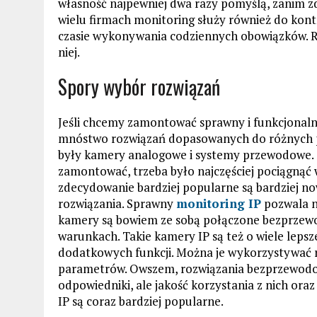
własność najpewniej dwa razy pomyślą, zanim z
wielu firmach monitoring służy również do kont
czasie wykonywania codziennych obowiązków. Reje
niej.
Spory wybór rozwiązań
Jeśli chcemy zamontować sprawny i funkcjonal
mnóstwo rozwiązań dopasowanych do różnych pot
były kamery analogowe i systemy przewodowe. 
zamontować, trzeba było najczęściej pociągnąć w
zdecydowanie bardziej popularne są bardziej n
rozwiązania. Sprawny
monitoring IP
pozwala n
kamery są bowiem ze sobą połączone bezprzewo
warunkach. Takie kamery IP są też o wiele lepsze
dodatkowych funkcji. Można je wykorzystywać r
parametrów. Owszem, rozwiązania bezprzewodow
odpowiedniki, ale jakość korzystania z nich or
IP są coraz bardziej popularne.