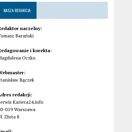
NASZA REDAKCJA
Redaktor naczelny:
Tomasz Barański
Redagowanie i korekta:
Magdalena Oczko
Webmaster:
Stanisław Bączek
Adres redakcji:
erwis Kariera24.info
00-019 Warszawa
l. Złota 8
Email: