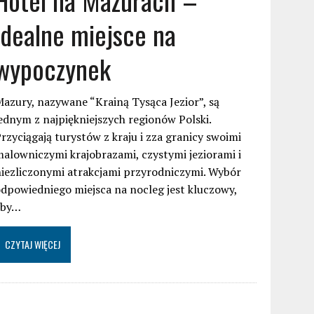
idealne miejsce na
wypoczynek
azury, nazywane “Krainą Tysąca Jezior”, są
ednym z najpiękniejszych regionów Polski.
rzyciągają turystów z kraju i zza granicy swoimi
alowniczymi krajobrazami, czystymi jeziorami i
iezliczonymi atrakcjami przyrodniczymi. Wybór
dpowiedniego miejsca na nocleg jest kluczowy,
aby…
CZYTAJ WIĘCEJ