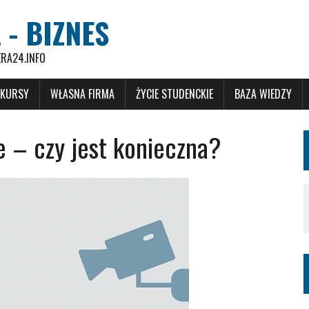
 - BIZNES
ERA24.INFO
 KURSY
WŁASNA FIRMA
ŻYCIE STUDENCKIE
BAZA WIEDZY
e – czy jest konieczna?