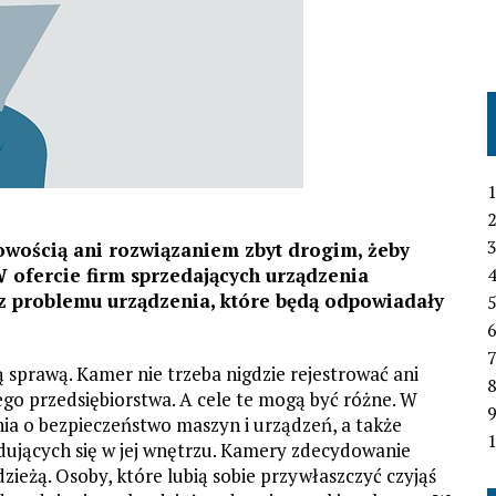
1
2
3
nowością ani rozwiązaniem zbyt drogim, żeby
W ofercie firm sprzedających urządzenia
4
z problemu urządzenia, które będą odpowiadały
6
7
 sprawą. Kamer nie trzeba nigdzie rejestrować ani
go przedsiębiorstwa. A cele te mogą być różne. W
nia o bezpieczeństwo maszyn i urządzeń, a także
1
ujących się w jej wnętrzu. Kamery zdecydowanie
ieżą. Osoby, które lubią sobie przywłaszczyć czyjąś