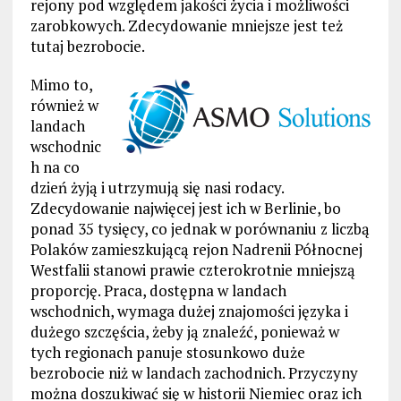
rejony pod względem jakości życia i możliwości
zarobkowych. Zdecydowanie mniejsze jest też
tutaj bezrobocie.
Mimo to,
również w
landach
wschodnic
h na co
dzień żyją i utrzymują się nasi rodacy.
Zdecydowanie najwięcej jest ich w Berlinie, bo
ponad 35 tysięcy, co jednak w porównaniu z liczbą
Polaków zamieszkującą rejon Nadrenii Północnej
Westfalii stanowi prawie czterokrotnie mniejszą
proporcję. Praca, dostępna w landach
wschodnich, wymaga dużej znajomości języka i
dużego szczęścia, żeby ją znaleźć, ponieważ w
tych regionach panuje stosunkowo duże
bezrobocie niż w landach zachodnich. Przyczyny
można doszukiwać się w historii Niemiec oraz ich