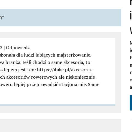
WY"
M
23
|
Odpowiedz
j
onała dla ludzi lubiących majsterkowanie.
P
a branża. Jeśli chodzi o same akcesoria, to
m
 sklepem jest ten:
https://ibike.pl/akcesoria-
n
ch akcesoriów rowerowych ale niekoniecznie
o
oweru lepiej przeprowadzić stacjonarnie. Same