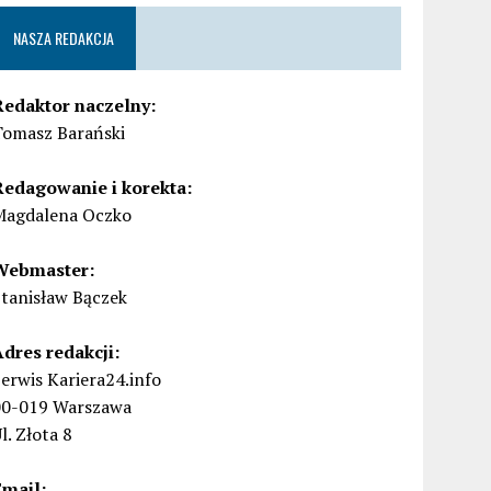
NASZA REDAKCJA
Redaktor naczelny:
Tomasz Barański
Redagowanie i korekta:
Magdalena Oczko
Webmaster:
Stanisław Bączek
Adres redakcji:
erwis Kariera24.info
00-019 Warszawa
l. Złota 8
Email: