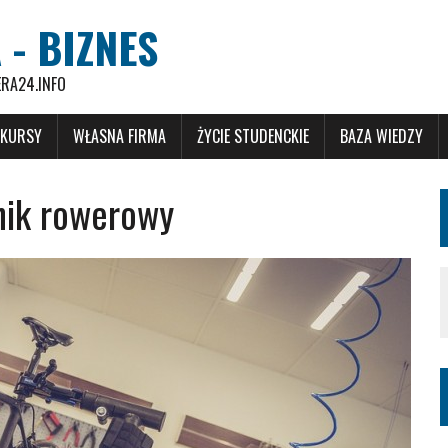
 - BIZNES
ERA24.INFO
 KURSY
WŁASNA FIRMA
ŻYCIE STUDENCKIE
BAZA WIEDZY
nik rowerowy