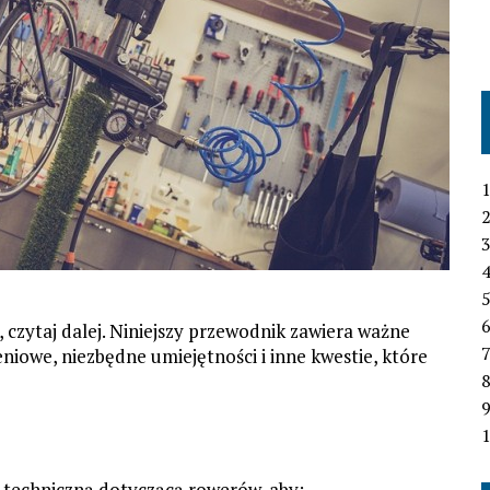
1
2
3
4
6
 czytaj dalej. Niniejszy przewodnik zawiera ważne
7
eniowe, niezbędne umiejętności i inne kwestie, które
1
 techniczną dotyczącą rowerów, aby: