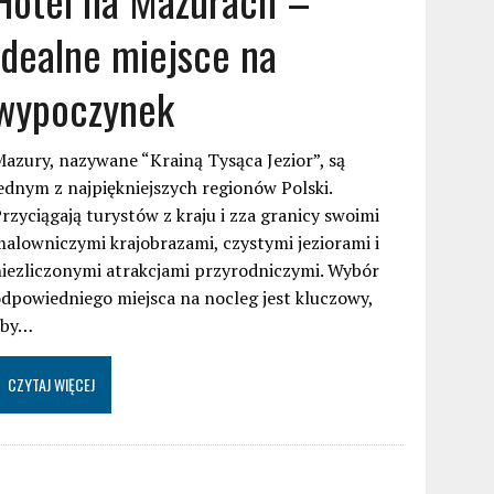
idealne miejsce na
wypoczynek
azury, nazywane “Krainą Tysąca Jezior”, są
ednym z najpiękniejszych regionów Polski.
rzyciągają turystów z kraju i zza granicy swoimi
alowniczymi krajobrazami, czystymi jeziorami i
iezliczonymi atrakcjami przyrodniczymi. Wybór
dpowiedniego miejsca na nocleg jest kluczowy,
aby…
CZYTAJ WIĘCEJ