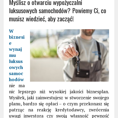
Myślisz o otwarciu wypożyczalni
luksusowych samochodów? Powiemy Ci, co
musisz wiedzieć, aby zacząć!
W
biznesi
e
wynaj
mu
luksus
owych
samoc
hodów
nie ma
nic lepszego niż wysokiej jakości biznesplan.
Wysiłek, jaki zainwestujesz w stworzenie swojego
planu, bardzo się opłaci – o czym przekonasz się
patrząc na reakcję kredytodawcy, zwrócenia
uwagi inwestora czy swoją własność pewność