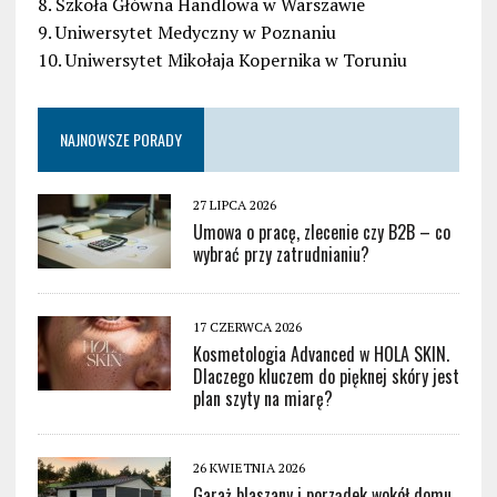
8. Szkoła Główna Handlowa w Warszawie
9. Uniwersytet Medyczny w Poznaniu
10. Uniwersytet Mikołaja Kopernika w Toruniu
NAJNOWSZE PORADY
27 LIPCA 2026
Umowa o pracę, zlecenie czy B2B – co
wybrać przy zatrudnianiu?
17 CZERWCA 2026
Kosmetologia Advanced w HOLA SKIN.
Dlaczego kluczem do pięknej skóry jest
plan szyty na miarę?
26 KWIETNIA 2026
Garaż blaszany i porządek wokół domu