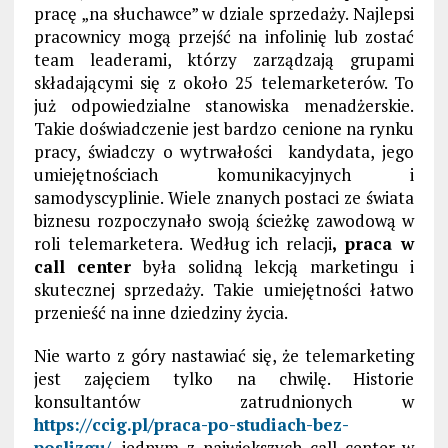
pracę „na słuchawce” w dziale sprzedaży. Najlepsi
pracownicy mogą przejść na infolinię lub zostać
team leaderami, którzy zarządzają grupami
składającymi się z około 25 telemarketerów. To
już odpowiedzialne stanowiska menadżerskie.
Takie doświadczenie jest bardzo cenione na rynku
pracy, świadczy o wytrwałości kandydata, jego
umiejętnościach komunikacyjnych i
samodyscyplinie. Wiele znanych postaci ze świata
biznesu rozpoczynało swoją ścieżkę zawodową w
roli telemarketera. Według ich relacji
, praca w
call center
była solidną lekcją marketingu i
skutecznej sprzedaży. Takie umiejętności łatwo
przenieść na inne dziedziny życia.
Nie warto z góry nastawiać się, że telemarketing
jest zajęciem tylko na chwilę. Historie
konsultantów zatrudnionych w
https://ccig.pl/praca-po-studiach-bez-
poslizgu/
, jednym z największych call center w