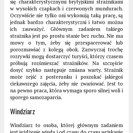
się charakterystycznymi brytyjskimi strażnikami
w wysokich czapkach i czerwonych mundurach.
Oczywiście nie tylko oni wykonują taką pracę, są
jednak bardzo charakterystyczni i łatwo można
ich zauważyć. Głównym zadaniem takiego
strażnika jest po prostu stanie bez ruchu. Nie ma
mowy o tym, żeby się przespacerować lub
porozmawiać z kolegą obok. Zazwyczaj trochę
rozrywki mogą dostarczyć turyści, którzy czasem
próbują rozśmieszać strażników. Na szczęście
dosyć szybko następuje zmiana warty. Strażnik
może zejść z posterunku i poszukać jakiegoś
ciekawszego zajęcia, żeby nie zwariować. Jest to
na pewno praca, która wymaga sporo silnej woli i
sporego samozaparcia.
Windziarz
Windziarz to osoba, której głównym zadaniem
jest jeżdżenie windą i od czasu do czasu wciskanie