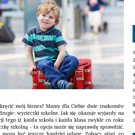
1
2
3
4
6
7
kręcić swój biznes? Mamy dla Ciebie dwie znakomite
drugie: wycieczki szkolne. Jak się okazuje wyjazdy na
cji tego iż każda szkoła i każda klasa zwykle co roku
1
zkę szkolną – ta opcja może się naprawdę sprawdzić.
mogą być jeszcze bardziej udane. Zobacz niżej, co