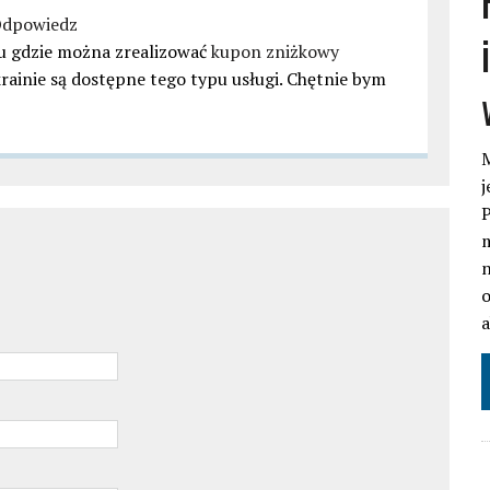
dpowiedz
alu gdzie można zrealizować
kupon zniżkowy
krainie są dostępne tego typu usługi. Chętnie bym
M
j
P
m
n
o