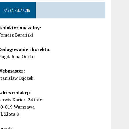
NASZA REDAKCJA
Redaktor naczelny:
Tomasz Barański
Redagowanie i korekta:
Magdalena Oczko
Webmaster:
Stanisław Bączek
Adres redakcji:
erwis Kariera24.info
00-019 Warszawa
l. Złota 8
Email: