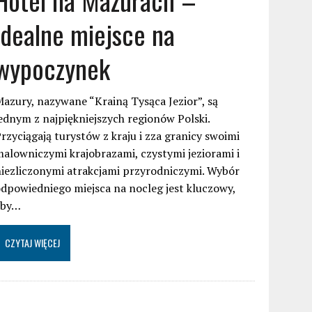
idealne miejsce na
wypoczynek
azury, nazywane “Krainą Tysąca Jezior”, są
ednym z najpiękniejszych regionów Polski.
rzyciągają turystów z kraju i zza granicy swoimi
alowniczymi krajobrazami, czystymi jeziorami i
iezliczonymi atrakcjami przyrodniczymi. Wybór
dpowiedniego miejsca na nocleg jest kluczowy,
aby…
CZYTAJ WIĘCEJ