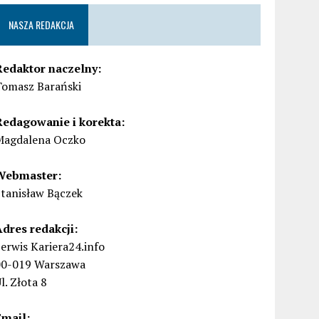
NASZA REDAKCJA
Redaktor naczelny:
Tomasz Barański
Redagowanie i korekta:
Magdalena Oczko
Webmaster:
Stanisław Bączek
Adres redakcji:
erwis Kariera24.info
00-019 Warszawa
l. Złota 8
Email: