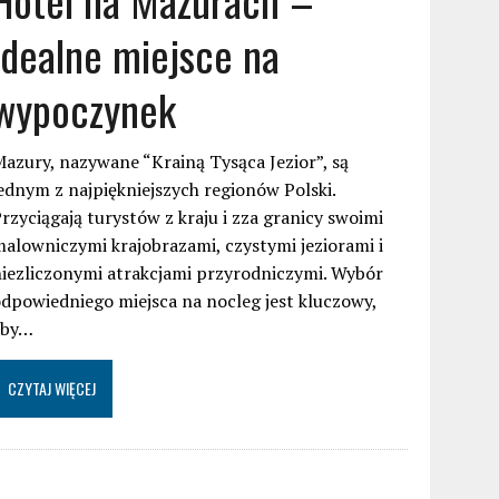
idealne miejsce na
wypoczynek
azury, nazywane “Krainą Tysąca Jezior”, są
ednym z najpiękniejszych regionów Polski.
rzyciągają turystów z kraju i zza granicy swoimi
alowniczymi krajobrazami, czystymi jeziorami i
iezliczonymi atrakcjami przyrodniczymi. Wybór
dpowiedniego miejsca na nocleg jest kluczowy,
aby…
CZYTAJ WIĘCEJ