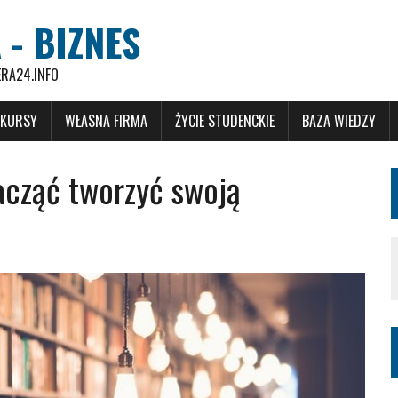
 - BIZNES
ERA24.INFO
 KURSY
WŁASNA FIRMA
ŻYCIE STUDENCKIE
BAZA WIEDZY
acząć tworzyć swoją