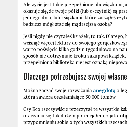
Ale życie jest takie przepełnione obowiązkami, a
okazuje się, że twoje półki (lub e-czytnik) są p
jednego dnia, lub książkami, które zacząłeś czyta
będziesz mógł stać się mądrzejszą osobą?
Jeśli nigdy nie czytałeś książek, to tak. Dlatego
wcisnąć więcej lektury do swojego gorączkowego 
warto poświęcić kilka godzin tygodniowo na nauk
sposób nie dotrzymuje kroku zakupowi książek,
przepełniona biblioteka nie jest oznaką niepowo
Dlaczego potrzebujesz swojej własne
Można zacząć swoje rozważania
anegdotą
o leg
która zawiera oszałamiające 30 000 tomów.
Czy Eco rzeczywiście przeczytał te wszystkie ksią
otaczaniu się tak dużym potencjałem, z jak dot
przypomnieniu sobie o tych wszystkich rzeczach,