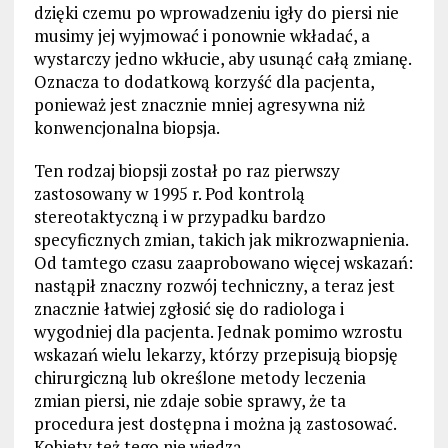
dzięki czemu po wprowadzeniu igły do ​​piersi nie
musimy jej wyjmować i ponownie wkładać, a
wystarczy jedno wkłucie, aby usunąć całą zmianę.
Oznacza to dodatkową korzyść dla pacjenta,
ponieważ jest znacznie mniej agresywna niż
konwencjonalna biopsja.
Ten rodzaj biopsji został po raz pierwszy
zastosowany w 1995 r. Pod kontrolą
stereotaktyczną i w przypadku bardzo
specyficznych zmian, takich jak mikrozwapnienia.
Od tamtego czasu zaaprobowano więcej wskazań:
nastąpił znaczny rozwój techniczny, a teraz jest
znacznie łatwiej zgłosić się do radiologa i
wygodniej dla pacjenta. Jednak pomimo wzrostu
wskazań wielu lekarzy, którzy przepisują biopsję
chirurgiczną lub określone metody leczenia
zmian piersi, nie zdaje sobie sprawy, że ta
procedura jest dostępna i można ją zastosować.
Kobiety też tego nie wiedzą.