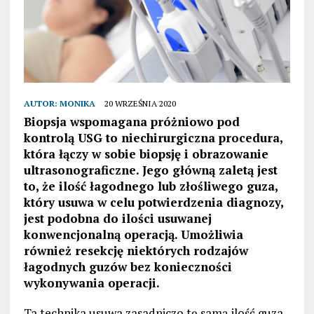
AUTOR:
MONIKA
20 WRZEŚNIA 2020
Biopsja wspomagana próżniowo pod
kontrolą USG to niechirurgiczna procedura,
która łączy w sobie biopsję i obrazowanie
ultrasonograficzne. Jego główną zaletą jest
to, że ilość łagodnego lub złośliwego guza,
który usuwa w celu potwierdzenia diagnozy,
jest podobna do ilości usuwanej
konwencjonalną operacją. Umożliwia
również resekcję niektórych rodzajów
łagodnych guzów bez konieczności
wykonywania operacji.
Ta technika usuwa zasadniczo tę samą ilość guza