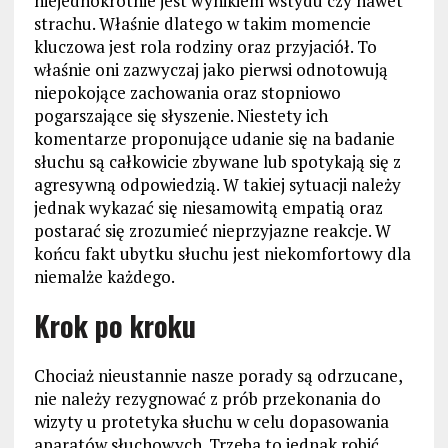
niejednokrotnie jest wynikiem wstydu czy nawet
strachu. Właśnie dlatego w takim momencie
kluczowa jest rola rodziny oraz przyjaciół. To
właśnie oni zazwyczaj jako pierwsi odnotowują
niepokojące zachowania oraz stopniowo
pogarszające się słyszenie. Niestety ich
komentarze proponujące udanie się na badanie
słuchu są całkowicie zbywane lub spotykają się z
agresywną odpowiedzią. W takiej sytuacji należy
jednak wykazać się niesamowitą empatią oraz
postarać się zrozumieć nieprzyjazne reakcje. W
końcu fakt ubytku słuchu jest niekomfortowy dla
niemalże każdego.
Krok po kroku
Chociaż nieustannie nasze porady są odrzucane,
nie należy rezygnować z prób przekonania do
wizyty u protetyka słuchu w celu dopasowania
aparatów słuchowych. Trzeba to jednak robić