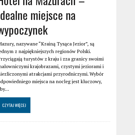
idealne miejsce na
wypoczynek
azury, nazywane “Krainą Tysąca Jezior”, są
ednym z najpiękniejszych regionów Polski.
rzyciągają turystów z kraju i zza granicy swoimi
alowniczymi krajobrazami, czystymi jeziorami i
iezliczonymi atrakcjami przyrodniczymi. Wybór
dpowiedniego miejsca na nocleg jest kluczowy,
aby…
CZYTAJ WIĘCEJ