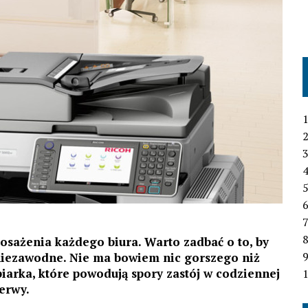
1
2
3
4
6
7
osażenia każdego biura. Warto zadbać o to, by
i niezawodne. Nie ma bowiem nic gorszego niż
piarka, które powodują spory zastój w codziennej
1
erwy.