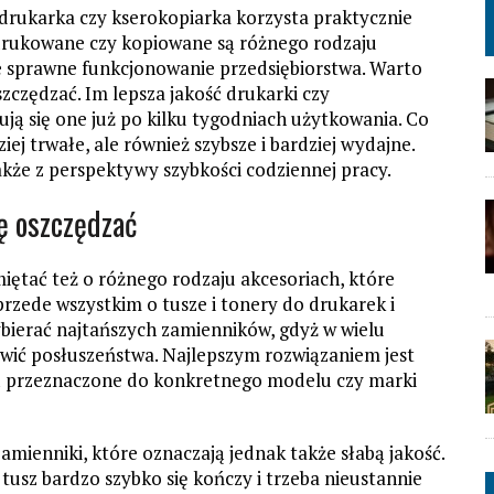
rukarka czy kserokopiarka korzysta praktycznie
 drukowane czy kopiowane są różnego rodzaju
e sprawne funkcjonowanie przedsiębiorstwa. Warto
szczędzać. Im lepsza jakość drukarki czy
ują się one już po kilku tygodniach użytkowania. Co
ziej trwałe, ale również szybsze i bardziej wydajne.
także z perspektywy szybkości codziennej pracy.
ię oszczędzać
ętać też o różnego rodzaju akcesoriach, które
rzede wszystkim o tusze i tonery do drukarek i
ybierać najtańszych zamienników, gdyż w wielu
ić posłuszeństwa. Najlepszym rozwiązaniem jest
są przeznaczone do konkretnego modelu czy marki
amienniki, które oznaczają jednak także słabą jakość.
 tusz bardzo szybko się kończy i trzeba nieustannie