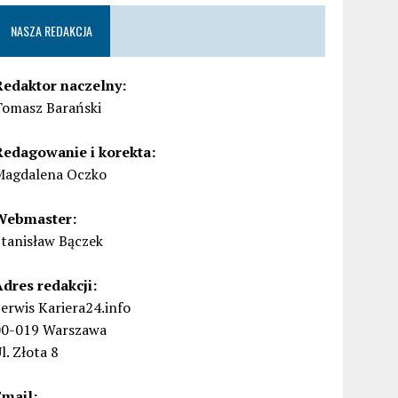
NASZA REDAKCJA
Redaktor naczelny:
Tomasz Barański
Redagowanie i korekta:
Magdalena Oczko
Webmaster:
Stanisław Bączek
Adres redakcji:
erwis Kariera24.info
00-019 Warszawa
l. Złota 8
Email: