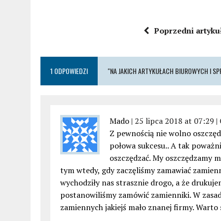
Poprzedni artyku
1 ODPOWIEDZI
"NA JAKICH ARTYKUŁACH BIUROWYCH I SP
Mado |
25 lipca 2018 at 07:29
|
Z pewnością nie wolno oszczęd
połowa sukcesu.. A tak poważn
oszczędzać. My oszczędzamy mo
tym wtedy, gdy zaczęliśmy zamawiać zamienn
wychodziły nas strasznie drogo, a że drukujem
postanowiliśmy zamówić zamienniki. W zasad
zamiennych jakiejś mało znanej firmy. Warto s