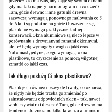
przecież kto ma czas, aby zająć się swoimi oknami
gdy ma taki napięty harmonogram na co dzień?
Tam, gdzie drewno i inne gatunki drewna
zazwyczaj wymagają ponownego malowania co 5
do 6 lat i są podatne na gnicie i łuszczenie się,
plastik nie wymaga praktycznie żadnej
konserwacji. Okna aluminiowe są nieco lepsze w
porównaniu z drewnianymi ramami okiennymi,
ale też będą wymagały uwagi co jakiś czas.
Natomiast, jedyne, czego wymagają okna
plastikowe, to czyszczenie za pomocą wilgotnej
szmatki co jakiś czas.
Jak długo posłużą Ci okna plastikowe?
Plastik jest również niezwykle trwały, co oznacza,
że ​​nigdy nie będzie trzeba go zmieniać po
zainstalowaniu odpowiednich okien – tak, nawet
w obliczy wiatru i deszczu! Tam, gdzie drewno ma
tendencję do gnicia po kilku latach, a aluminium