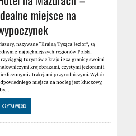
idealne miejsce na
wypoczynek
azury, nazywane “Krainą Tysąca Jezior”, są
ednym z najpiękniejszych regionów Polski.
rzyciągają turystów z kraju i zza granicy swoimi
alowniczymi krajobrazami, czystymi jeziorami i
iezliczonymi atrakcjami przyrodniczymi. Wybór
dpowiedniego miejsca na nocleg jest kluczowy,
aby…
CZYTAJ WIĘCEJ