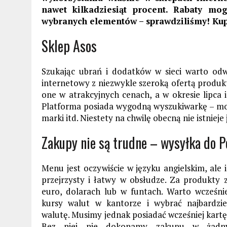
nawet kilkadziesiąt procent. Rabaty mo
wybranych elementów – sprawdziliśmy! Kup
Sklep Asos
Szukając ubrań i dodatków w sieci warto odwi
internetowy z niezwykle szeroką ofertą produk
one w atrakcyjnych cenach, a w okresie lipca
Platforma posiada wygodną wyszukiwarkę – mo
marki itd. Niestety na chwilę obecną nie istnieje
Zakupy nie są trudne – wysyłka do Po
Menu jest oczywiście w języku angielskim, ale in
przejrzysty i łatwy w obsłudze. Za produkty 
euro, dolarach lub w funtach. Warto wcześnie
kursy walut w kantorze i wybrać najbardzie
walutę. Musimy jednak posiadać wcześniej kart
Bez niej nie dokonamy zakupu w żadny