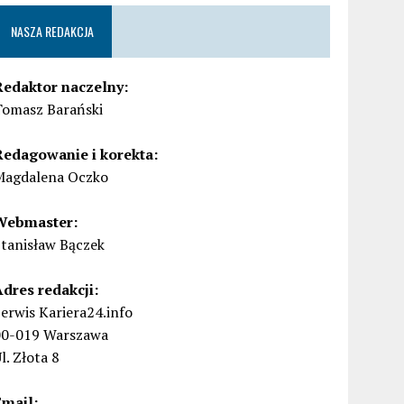
NASZA REDAKCJA
Redaktor naczelny:
Tomasz Barański
Redagowanie i korekta:
Magdalena Oczko
Webmaster:
Stanisław Bączek
Adres redakcji:
erwis Kariera24.info
00-019 Warszawa
l. Złota 8
Email: