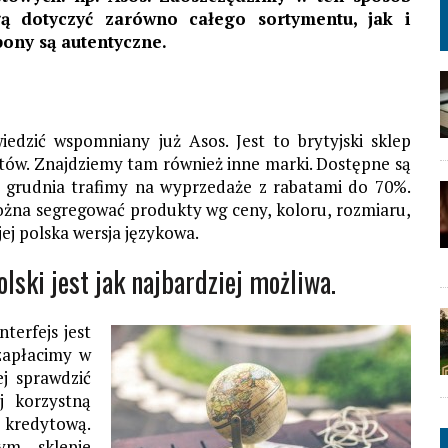
gą dotyczyć zarówno całego sortymentu, jak i
ony są autentyczne.
edzić wspomniany już Asos. Jest to brytyjski sklep
tów. Znajdziemy tam również inne marki. Dostępne są
 i grudnia trafimy na wyprzedaże z rabatami do 70%.
żna segregować produkty wg ceny, koloru, rozmiaru,
 jej polska wersja językowa.
lski jest jak najbardziej możliwa.
terfejs jest
zapłacimy w
j sprawdzić
j korzystną
ę kredytową.
m sklepie