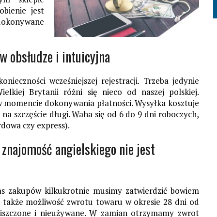
bienie jest
 dokonywane
w obsłudze i intuicyjna
nieczności wcześniejszej rejestracji. Trzeba jedynie
lkiej Brytanii różni się nieco od naszej polskiej.
o w momencie dokonywania płatności. Wysyłka kosztuje
 na szczęście długi. Waha się od 6 do 9 dni roboczych,
rdowa czy express).
 znajomość angielskiego nie jest
as zakupów kilkukrotnie musimy zatwierdzić bowiem
 także możliwość zwrotu towaru w okresie 28 dni od
niszczone i nieużywane. W zamian otrzymamy zwrot