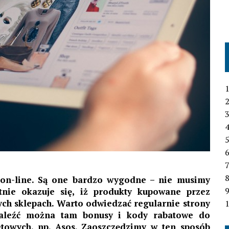
1
2
3
4
6
7
 on-line. Są one bardzo wygodne – nie musimy
nie okazuje się, iż produkty kupowane przez
nych sklepach. Warto odwiedzać regularnie strony
1
. Znaleźć można tam bonusy i kody rabatowe do
etowych. np. Asos. Zaoszczędzimy w ten sposób