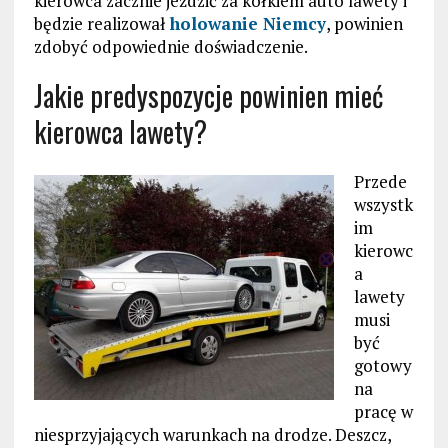
kierowca zacznie jeździć za kółkiem auto lawety i
będzie realizował
holowanie Niemcy
, powinien
zdobyć odpowiednie doświadczenie.
Jakie predyspozycje powinien mieć
kierowca lawety?
Przede
wszystk
im
kierowc
a
lawety
musi
być
gotowy
na
pracę w
niesprzyjających warunkach na drodze. Deszcz,