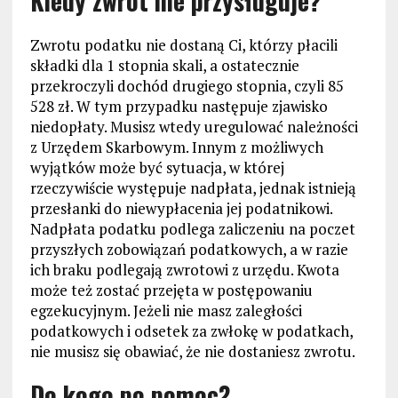
Kiedy zwrot nie przysługuje?
Zwrotu podatku nie dostaną Ci, którzy płacili
składki dla 1 stopnia skali, a ostatecznie
przekroczyli dochód drugiego stopnia, czyli 85
528 zł. W tym przypadku następuje zjawisko
niedopłaty. Musisz wtedy uregulować należności
z Urzędem Skarbowym. Innym z możliwych
wyjątków może być sytuacja, w której
rzeczywiście występuje nadpłata, jednak istnieją
przesłanki do niewypłacenia jej podatnikowi.
Nadpłata podatku podlega zaliczeniu na poczet
przyszłych zobowiązań podatkowych, a w razie
ich braku podlegają zwrotowi z urzędu. Kwota
może też zostać przejęta w postępowaniu
egzekucyjnym. Jeżeli nie masz zaległości
podatkowych i odsetek za zwłokę w podatkach,
nie musisz się obawiać, że nie dostaniesz zwrotu.
Do kogo po pomoc?