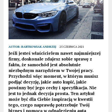
AUTOR:
BARTKOWIAK ANDRZEJ
25 CZERWCA 2021
Jeśli jesteś właścicielem nawet najmniejszej
firmy, doskonale zdajesz sobie sprawę z
faktu, że samoch
ó
d jest absolutnie
niezbędnym narzędziem w Twojej pracy.
Przychodzi więc moment, w kt
ó
rym musisz
podjąć decyzję, jakie auto kupić, jakie
powinny być jego cechy i specyfikacja. Nie
jest to jednak decyzja prosta. Ten artykuł
może być dla Ciebie inspiracją w kwestii
tego, czego naprawdę potrzebuje Tw
ó
j
biznes i pomocą w odnalezieniu auta