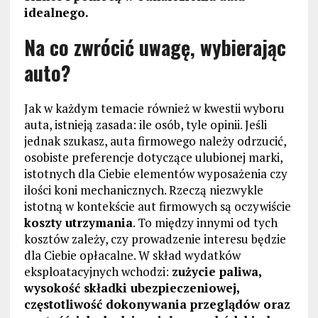
idealnego.
Na co zwr
ó
cić uwagę, wybierają
c
auto?
Jak w każdym temacie również w kwestii wyboru
auta, istnieją zasada: ile osób, tyle opinii. Jeśli
jednak szukasz, auta firmowego należy odrzucić,
osobiste preferencje dotyczące ulubionej marki,
istotnych dla Ciebie elementów wyposażenia czy
ilości koni mechanicznych. Rzeczą niezwykle
istotną w kontekście aut firmowych są oczywiście
koszty utrzymania
. To między innymi od tych
kosztów zależy, czy prowadzenie interesu będzie
dla Ciebie opłacalne. W skład wydatków
eksploatacyjnych wchodzi:
zużycie paliwa,
wysokość składki ubezpieczeniowej,
częstotliwość dokonywania przegląd
ó
w oraz