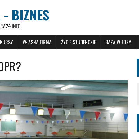
 - BIZNES
ERA24.INFO
 KURSY
WŁASNA FIRMA
ŻYCIE STUDENCKIE
BAZA WIEDZY
WOPR?