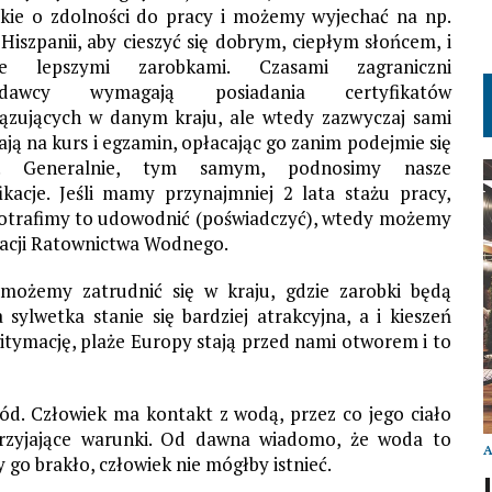
skie o zdolności do pracy i możemy wyjechać na np.
 Hiszpanii, aby cieszyć się dobrym, ciepłym słońcem, i
cze lepszymi zarobkami. Czasami zagraniczni
odawcy wymagają posiadania certyfikatów
ązujących w danym kraju, ale wtedy zazwyczaj sami
ają na kurs i egzamin, opłacając go zanim podejmie się
ę. Generalnie, tym samym, podnosimy nasze
fikacje. Jeśli mamy przynajmniej 2 lata stażu pracy,
potrafimy to udowodnić (poświadczyć), wtedy możemy
racji Ratownictwa Wodnego.
 możemy zatrudnić się w kraju, gdzie zarobki będą
ylwetka stanie się bardziej atrakcyjna, a i kieszeń
itymację, plaże Europy stają przed nami otworem i to
d. Człowiek ma kontakt z wodą, przez co jego ciało
sprzyjające warunki. Od dawna wiadomo, że woda to
 go brakło, człowiek nie mógłby istnieć.