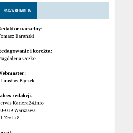
NASZA REDAKCJA
Redaktor naczelny:
Tomasz Barański
Redagowanie i korekta:
Magdalena Oczko
Webmaster:
Stanisław Bączek
Adres redakcji:
erwis Kariera24.info
00-019 Warszawa
l. Złota 8
Email: