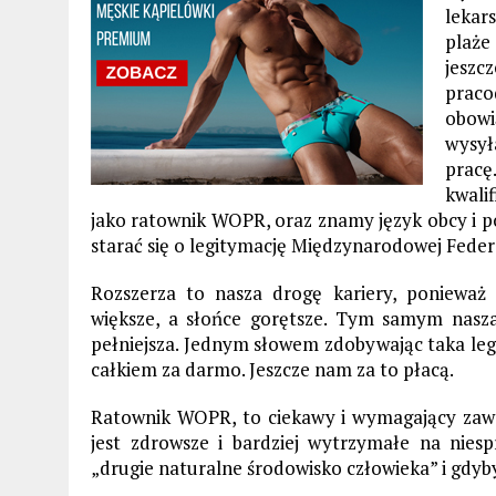
lekar
plaże
jesz
prac
obowi
wysył
prac
kwali
jako ratownik WOPR, oraz znamy język obcy i 
starać się o legitymację Międzynarodowej Fede
Rozszerza to nasza drogę kariery, ponieważ
większe, a słońce gorętsze. Tym samym nasza s
pełniejsza. Jednym słowem zdobywając taka leg
całkiem za darmo. Jeszcze nam za to płacą.
Ratownik WOPR, to ciekawy i wymagający zawó
jest zdrowsze i bardziej wytrzymałe na nie
„drugie naturalne środowisko człowieka” i gdyby