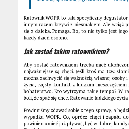
Ratownik WOPR to taki specyficzny degustator ż
innym razem krzywi z niesmakiem. Ale wciąż pr
się z daleka. Pomaga. Bo, to nie tylko jest jeg
każdy dzień osobno.
Jak zostać takim ratownikiem?
Aby zostać ratownikiem trzeba mieć ukończone
najważniejsze są chęci. Jeśli ktoś ma tzw. słom
można zachwycić się ważnością własnej osoby i
życia, częsty kontakt z ludzkim nieszczęściem 
bohaterstwo. Kto wytrzyma takie tempo? W ra
boli, że spać się chce. Ratowanie ludzkiego życia
Powinniśmy zdawać sobie z tego sprawę, a będz
wypadku WOPR. Co, oprócz chęci i zapału do
powinien umieć już pływać, być w dobrej kondycj