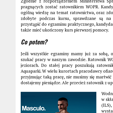
Zgodnie z rozporządzeniem Ministerstwa S
pragnących zostać ratownikiem WOPR. Kandyd
ogólną wiedzę na temat ratownictwa, oraz zdo
zdobyte podczas kursu, sprawdzane są na 
przystąpić do egzaminu praktycznego, kandyda
także mieć ukończony kurs pierwszej pomocy.
Co potem?
Jeśli wszystkie egzaminy mamy już za sobą,
szukać pracy w naszym zawodzie. Ratownik W
jeziorach. Do stałej pracy poszukują ratown
Aquaparki. W wielu kurortach pracodawcy ofiar
przyjmując taką pracę, nie musimy się martwić
dostajemy pieniądze. Ale przecież ratownik z u
Wodne
w skł
(ILS)
wysta