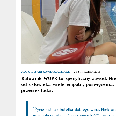
AUTOR:
BARTKOWIAK ANDRZEJ
27 STYCZNIA 2016
Ratownik WOPR to specyficzny zawód. Nie
od człowieka wiele empatii, poświęcenia,
przecież ludzi.
“Życie jest jak butelka dobrego wina. Niektó
inni wolą spróbować jego zawartość” – Antony