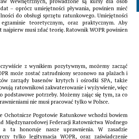
praw Wewnętrznych, prowadzone są kursy dla osób
at – oprócz umiejętności pływania, powinien mieć
lności do obsługi sprzętu ratunkowego. Umiejętności
egzaminie teoretycznym, oraz praktycznym. Aby
t najpierw musi zdać teorię. Ratownik WOPR powinien
 oczywiście z wynikiem pozytywnym, możemy zacząć
OPR może zostać zatrudniony sezonowo na plażach i
ików zarządy basenów krytych i ośrodki SPA, także
owują ratownikowi zakwaterowanie i wyżywienie, więc
 o podstawowe potrzeby. Możemy zając się tym, za co
prawnieniami nie musi pracować tylko w Polsce.
 Ochotnicze Pogotowie Ratunkowe wchodzi bowiem
ad Międzynarodowej Federacji Ratownictwa Wodnego
, a ta honoruje nasze uprawnienia. W zasadzie
rczy tylko legitymacja WOPR, oraz zaświadczenie