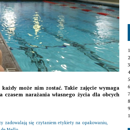
1
2
3
4
6
 każdy może nim zostać. Takie zajęcie wymaga
7
 a czasem narażania własnego życia dla obcych
1
rzy zadowalają się czytaniem etykiety na opakowaniu,
 de Mello.