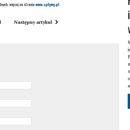
nych, więcej na stronie
www.splywy.pl
ł
Następny artykuł
M
j
P
m
n
o